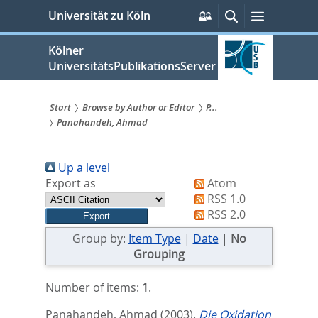
zum
Persönliche
Suche
Menü
Universität zu Köln
Services
Inhalt
springen
Kölner
UniversitätsPublikationsServer
Start
Browse by Author or Editor
P...
Panahandeh, Ahmad
Sie
sind
Up a level
hier:
Export as
Atom
RSS 1.0
RSS 2.0
Group by:
Item Type
|
Date
|
No
Grouping
Number of items:
1
.
Panahandeh, Ahmad
(2003).
Die Oxidation