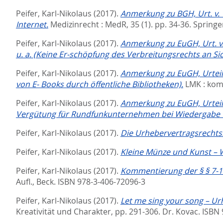
Peifer, Karl-Nikolaus
(2017).
Anmerkung zu BGH, Urt. v. 
Internet.
Medizinrecht : MedR, 35 (1). pp. 34-36.
Springe
Peifer, Karl-Nikolaus
(2017).
Anmerkung zu EuGH, Urt. v.
u. a. (Keine Er-schöpfung des Verbreitungsrechts an S
Peifer, Karl-Nikolaus
(2017).
Anmerkung zu EuGH, Urteil 
von E- Books durch öffentliche Bibliotheken).
LMK : ko
Peifer, Karl-Nikolaus
(2017).
Anmerkung zu EuGH, Urteil
Vergütung für Rundfunkunternehmen bei Wiedergabe 
Peifer, Karl-Nikolaus
(2017).
Die Urhebervertragsrechts
Peifer, Karl-Nikolaus
(2017).
Kleine Münze und Kunst – W
Peifer, Karl-Nikolaus
(2017).
Kommentierung der § § 7-1
Aufl.,
Beck. ISBN 978-3-406-72096-3
Peifer, Karl-Nikolaus
(2017).
Let me sing your song – Ur
Kreativität und Charakter,
pp. 291-306. Dr. Kovac. ISBN