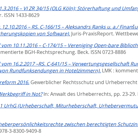
1.3.2016 – VI ZR 34/15 (OLG Köln); Störerhaftung und Umfa
r. ISSN 1433-8629
 12.10.2016 – RS. C-166/15 – Aleksandrs Ranks u. a./ Fina
icherungskopien von Software).
Juris-PraxisReport. Wettbewe
vom 10.11.2016 – C-174/15 – Vereniging Open-bare Bibliothe
mmentierte BGH-Rechtsprechung.
Beck. ISSN 0723-8886
 vom 16.2.2017 –RS. C-641/15 – Verwertungsgesellschaft 
von Rundfunksendungen in Hotelzimmern).
LMK : komment
reform 2016.
Gewerblicher Rechtsschutz und Urheberrecht :
erkbegriff in Not?
In:
Anwalt des Urheberrechts,
pp. 23-29.
1 UrhG (Urheberschaft, Miturheberschaft, Urhebervermutu
heberpersönlichkeitsrechte zwischen berechtigten Schutzint
 978-3-8300-9409-8