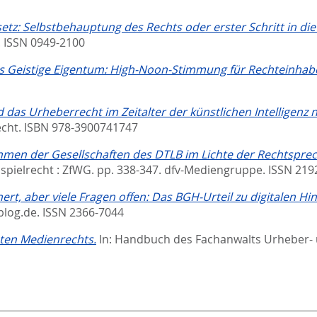
z: Selbstbehauptung des Rechts oder erster Schritt in die s
. ISSN 0949-2100
as Geistige Eigentum: High-Noon-Stimmung für Rechteinhab
d das Urheberrecht im Zeitalter der künstlichen Intelligenz
echt. ISBN 978-3900741747
en der Gesellschaften des DTLB im Lichte der Rechtsprec
sspielrecht : ZfWG. pp. 338-347.
dfv-Mediengruppe. ISSN 219
ert, aber viele Fragen offen: Das BGH-Urteil zu digitalen H
log.de. ISSN 2366-7044
en Medienrechts.
In:
Handbuch des Fachanwalts Urheber- u