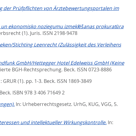
ng der Prüfpflichten von Ärztebewertungsportalen im
nšu un ekonomisko noziegumu izmeklēšanas prokuratūra
rbsrecht (1).
Juris. ISSN 2198-9478
ken/Stichting Leenrecht (Zulässigkeit des Verleihens
Rundfunk GmbH/Hettegger Hotel Edelweiss GmbH (Keine
ierte BGH-Rechtsprechung.
Beck. ISSN 0723-8886
 GRUR (1). pp. 1-3.
Beck. ISSN 1869-3849
 Beck. ISBN 978 3 406 71649 2
ngen).
In:
Urheberrechtsgesetz. UrhG, KUG, VGG, 5.
eressen und intellektueller Wirkungskontrolle.
In: