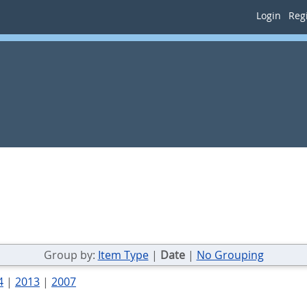
Login
Regi
Group by:
Item Type
|
Date
|
No Grouping
4
|
2013
|
2007