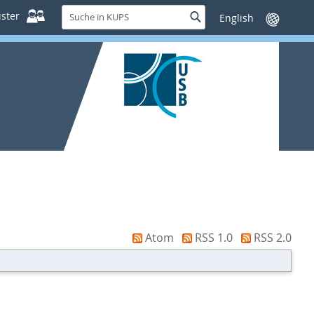
Suche
ster
Suche
Sprache
in
wechseln
KUPS
Atom
RSS 1.0
RSS 2.0