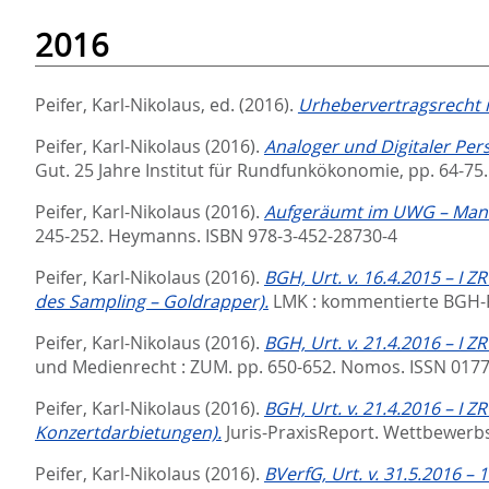
2016
Peifer, Karl-Nikolaus
, ed.
(2016).
Urhebervertragsrecht in
Peifer, Karl-Nikolaus
(2016).
Analoger und Digitaler Per
Gut. 25 Jahre Institut für Rundfunkökonomie,
pp. 64-75
Peifer, Karl-Nikolaus
(2016).
Aufgeräumt im UWG – Manfr
245-252. Heymanns. ISBN 978-3-452-28730-4
Peifer, Karl-Nikolaus
(2016).
BGH, Urt. v. 16.4.2015 – 
des Sampling – Goldrapper).
LMK : kommentierte BGH-
Peifer, Karl-Nikolaus
(2016).
BGH, Urt. v. 21.4.2016 – I
und Medienrecht : ZUM. pp. 650-652.
Nomos. ISSN 0177
Peifer, Karl-Nikolaus
(2016).
BGH, Urt. v. 21.4.2016 – I 
Konzertdarbietungen).
Juris-PraxisReport. Wettbewerbs
Peifer, Karl-Nikolaus
(2016).
BVerfG, Urt. v. 31.5.2016 –