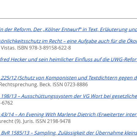
 der Reform. Der „Kölner Entwurf“ in Text, Erläuterung und 
sönlichkeitsschutz im Recht – eine Aufgabe auch für die Ök
. Vistas. ISBN 978-3-89158-622-8
ed Hecker und sein heimlicher Einfluss auf die UWG-Refo
I ZR 225/12 (Schutz von Komponisten und Textdichtern geg
Rechtsprechung.
Beck. ISSN 0723-8886
 ZR 198/13 – Ausschüttungssystem der VG Wort bei gesetzlich
-6762
ZR 43/14 – An Evening With Marlene Dietrich (Erweiterter int
recht (9).
Juris. ISSN 2198-9478
 1 BvR 1585/13 – Sampling, Zulässigkeit der Übernahme klein