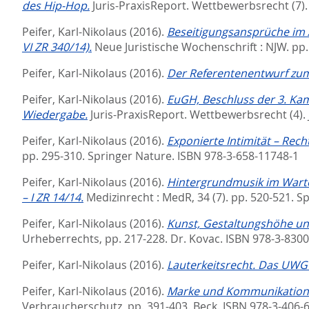
des Hip-Hop.
Juris-PraxisReport. Wettbewerbsrecht (7)
Peifer, Karl-Nikolaus
(2016).
Beseitigungsansprüche im Ä
VI ZR 340/14).
Neue Juristische Wochenschrift : NJW. pp.
Peifer, Karl-Nikolaus
(2016).
Der Referentenentwurf zum
Peifer, Karl-Nikolaus
(2016).
EuGH, Beschluss der 3. Kamm
Wiedergabe.
Juris-PraxisReport. Wettbewerbsrecht (4).
Peifer, Karl-Nikolaus
(2016).
Exponierte Intimität – Rec
pp. 295-310. Springer Nature. ISBN 978-3-658-11748-1
Peifer, Karl-Nikolaus
(2016).
Hintergrundmusik im Wartez
– I ZR 14/14.
Medizinrecht : MedR, 34 (7). pp. 520-521.
Sp
Peifer, Karl-Nikolaus
(2016).
Kunst, Gestaltungshöhe un
Urheberrechts,
pp. 217-228. Dr. Kovac. ISBN 978-3-830
Peifer, Karl-Nikolaus
(2016).
Lauterkeitsrecht. Das UWG i
Peifer, Karl-Nikolaus
(2016).
Marke und Kommunikation 
Verbraucherschutz,
pp. 391-403. Beck. ISBN 978-3-406-