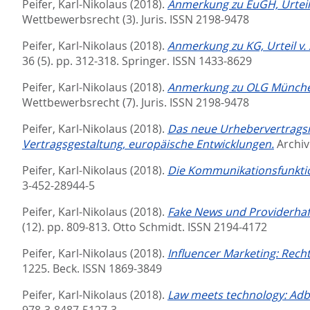
Peifer, Karl-Nikolaus
(2018).
Anmerkung zu EuGH, Urteil 
Wettbewerbsrecht (3).
Juris. ISSN 2198-9478
Peifer, Karl-Nikolaus
(2018).
Anmerkung zu KG, Urteil v. 
36 (5). pp. 312-318.
Springer. ISSN 1433-8629
Peifer, Karl-Nikolaus
(2018).
Anmerkung zu OLG München, 
Wettbewerbsrecht (7).
Juris. ISSN 2198-9478
Peifer, Karl-Nikolaus
(2018).
Das neue Urhebervertragsr
Vertragsgestaltung, europäische Entwicklungen.
Archiv
Peifer, Karl-Nikolaus
(2018).
Die Kommunikationsfunktio
3-452-28944-5
Peifer, Karl-Nikolaus
(2018).
Fake News und Providerhaf
(12). pp. 809-813.
Otto Schmidt. ISSN 2194-4172
Peifer, Karl-Nikolaus
(2018).
Influencer Marketing: Rech
1225.
Beck. ISSN 1869-3849
Peifer, Karl-Nikolaus
(2018).
Law meets technology: Adb
978-3-8487-5127-3