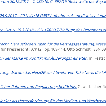
vom 20.12.2017 – C-435/16, C- 397/16 (Reichweite der Repar
25.9.2017 – 20 U 41/16 (MRT-Aufnahme als medizinisch indizie
Urt. v. 15.3.2018 – 6 U 1741/17 (Haftung des Betreibers 
echt. Herausforderungen für die Vertragsgestaltung. Wese
 für Presserecht : AfP (2). pp. 109-114.
Otto Schmidt. ISSN 0
n der Marke im Konflikt mit Äußerungsfreiheiten.
In:
Festsc
tung. Warum das NetzDG zur Abwehr von Fake News die fals
tlicher Rahmen und Regulierungsbedürfnis.
Gewerblicher Re
locker als Herausforderung für das Medien- und Wettbewer