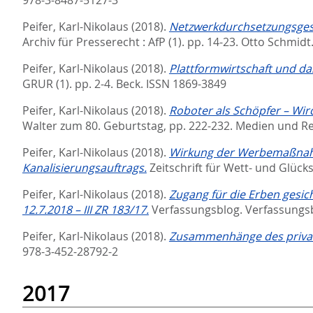
Peifer, Karl-Nikolaus
(2018).
Netzwerkdurchsetzungsgeset
Archiv für Presserecht : AfP (1). pp. 14-23.
Otto Schmidt
Peifer, Karl-Nikolaus
(2018).
Plattformwirtschaft und d
GRUR (1). pp. 2-4.
Beck. ISSN 1869-3849
Peifer, Karl-Nikolaus
(2018).
Roboter als Schöpfer – Wir
Walter zum 80. Geburtstag,
pp. 222-232. Medien und R
Peifer, Karl-Nikolaus
(2018).
Wirkung der Werbemaßnahm
Kanalisierungsauftrags.
Zeitschrift für Wett- und Glück
Peifer, Karl-Nikolaus
(2018).
Zugang für die Erben gesich
12.7.2018 – III ZR 183/17.
Verfassungsblog.
Verfassungsb
Peifer, Karl-Nikolaus
(2018).
Zusammenhänge des privat
978-3-452-28792-2
2017