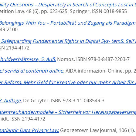
lity Questions – Desperately in Search of Concepts Lost in 
ition Law, 48 (6). pp. 623-625.
Springer. ISSN 0018-9855
Belongings With You – Portabilität und Zugang als Paradigme
949-2100
 Safeguarding Fundamental Rights in Digital Sys- temS. Self
SSN 2194-4172
uldverhältnisse, 5. Aufl.
Nomos. ISBN 978-3-8487-2203-7
ei servizi di contenuti online.
AIDA informazioni Online. pp. 
r Reform. Mehr Geld für Kreative oder nur mehr Arbeit für a
. Auflage.
De Gruyter. ISBN 978-3-11-048549-3
tentreuhändermodelle – Sicherheit vor Herausgabeverlan
idt. ISSN 2194-4172
atlantic Data Privacy Law.
Georgetown Law Journal, 106 (1).