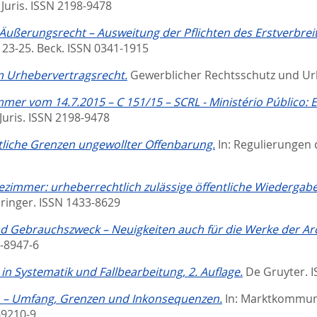
.
Juris. ISSN 2198-9478
ußerungsrecht – Ausweitung der Pflichten des Erstverbreite
 23-25.
Beck. ISSN 0341-1915
 Urhebervertragsrecht.
Gewerblicher Rechtsschutz und Urh
er vom 14.7.2015 – C 151/15 – SCRL - Ministério Público: Es
Juris. ISSN 2198-9478
htliche Grenzen ungewollter Offenbarung.
In:
Regulierungen 
immer: urheberrechtlich zulässige öffentliche Wiedergabe
ringer. ISSN 1433-8629
d Gebrauchszweck – Neuigkeiten auch für die Werke der Arc
0-8947-6
n Systematik und Fallbearbeitung, 2. Auflage.
De Gruyter. 
– Umfang, Grenzen und Inkonsequenzen.
In:
Marktkommuni
69210-9