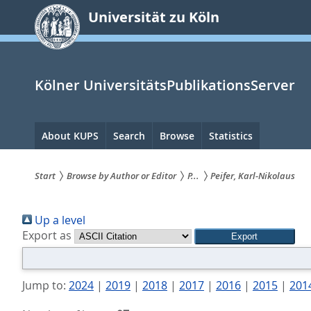
zum
Universität zu Köln
Inhalt
springen
Kölner UniversitätsPublikationsServer
Hauptnavigation
About KUPS
Search
Browse
Statistics
Start
Browse by Author or Editor
P...
Peifer, Karl-Nikolaus
Sie
Up a level
sind
Export as
hier:
Jump to:
2024
|
2019
|
2018
|
2017
|
2016
|
2015
|
201