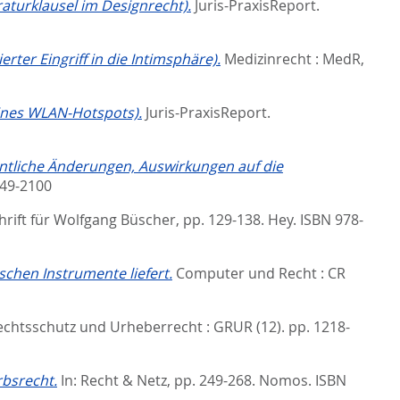
aturklausel im Designrecht).
Juris-PraxisReport.
rter Eingriff in die Intimsphäre).
Medizinrecht : MedR,
eines WLAN-Hotspots).
Juris-PraxisReport.
ntliche Änderungen, Auswirkungen auf die
949-2100
hrift für Wolfgang Büscher,
pp. 129-138. Hey. ISBN 978-
chen Instrumente liefert.
Computer und Recht : CR
chtsschutz und Urheberrecht : GRUR (12). pp. 1218-
bsrecht.
In:
Recht & Netz,
pp. 249-268. Nomos. ISBN