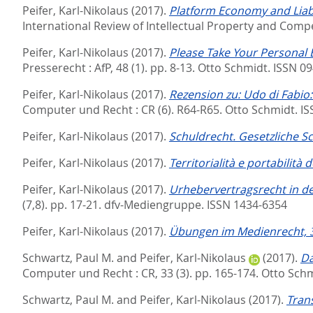
Peifer, Karl-Nikolaus
(2017).
Platform Economy and Liabi
International Review of Intellectual Property and Compet
Peifer, Karl-Nikolaus
(2017).
Please Take Your Personal 
Presserecht : AfP, 48 (1). pp. 8-13.
Otto Schmidt. ISSN 0
Peifer, Karl-Nikolaus
(2017).
Rezension zu: Udo di Fabio:
Computer und Recht : CR (6). R64-R65.
Otto Schmidt. I
Peifer, Karl-Nikolaus
(2017).
Schuldrecht. Gesetzliche Sch
Peifer, Karl-Nikolaus
(2017).
Territorialità e portabilità d
Peifer, Karl-Nikolaus
(2017).
Urhebervertragsrecht in de
(7,8). pp. 17-21.
dfv-Mediengruppe. ISSN 1434-6354
Peifer, Karl-Nikolaus
(2017).
Übungen im Medienrecht, 3
Schwartz, Paul M.
and
Peifer, Karl-Nikolaus
(2017).
Da
Computer und Recht : CR, 33 (3). pp. 165-174.
Otto Schm
Schwartz, Paul M.
and
Peifer, Karl-Nikolaus
(2017).
Trans