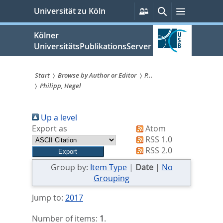
zum
Persönliche
Suche
Menü
Universität zu Köln
Services
Inhalt
springen
Kölner
UniversitätsPublikationsServer
Start
Browse by Author or Editor
P...
Philipp, Hegel
Sie
sind
Up a level
hier:
Export as
Atom
RSS 1.0
RSS 2.0
Group by:
Item Type
|
Date
|
No
Grouping
Jump to:
2017
Number of items:
1
.