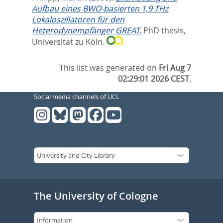
Aufbau eines BWO-basierten 1,9 THz
Lokaloszillatoren für den
Heterodynempfänger GREAT.
PhD thesis,
Universität zu Köln.
This list was generated on
Fri Aug 7
02:29:01 2026 CEST
.
Social media channels of UCL
The University of Cologne