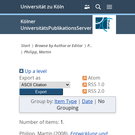
zum
Persönliche
Suche
Menü
Universität zu Köln
Services
Inhalt
springen
Kölner
UniversitätsPublikationsServer
Start
Browse by Author or Editor
P...
Philipp, Martin
Sie
sind
Up a level
hier:
Export as
Atom
RSS 1.0
RSS 2.0
Group by:
Item Type
|
Date
|
No
Grouping
Number of items:
1
.
Philipp, Martin
(2008).
Entwicklung und