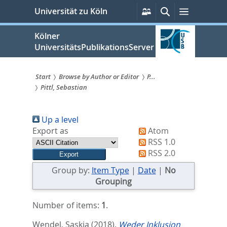
zum
Persönliche
Suche
Menü
Universität zu Köln
Services
Inhalt
springen
Kölner
UniversitätsPublikationsServer
Start
Browse by Author or Editor
P...
Pittl, Sebastian
Sie
sind
Up a level
hier:
Export as
Atom
RSS 1.0
RSS 2.0
Group by:
Item Type
|
Date
|
No
Grouping
Number of items:
1
.
Wendel, Saskia
(2018).
Weder Inklusion