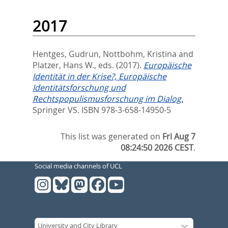
2017
Hentges, Gudrun
,
Nottbohm, Kristina
and
Platzer, Hans W.
, eds.
(2017).
Europäische
Identität in der Krise?, Europäische
Identitätsforschung und
Rechtspopulismusforschung im Dialog.
Springer VS. ISBN 978-3-658-14950-5
This list was generated on
Fri Aug 7
08:24:50 2026 CEST
.
Social media channels of UCL