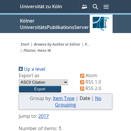
zum
Persönliche
Suche
Menü
Universität zu Köln
Services
Inhalt
springen
Kölner
UniversitätsPublikationsServer
Start
Browse by Author or Editor
P...
Platzer, Hans W.
Sie
sind
Up a level
hier:
Export as
Atom
RSS 1.0
RSS 2.0
Group by:
Item Type
|
Date
|
No
Grouping
Jump to:
2017
Number of items:
1
.