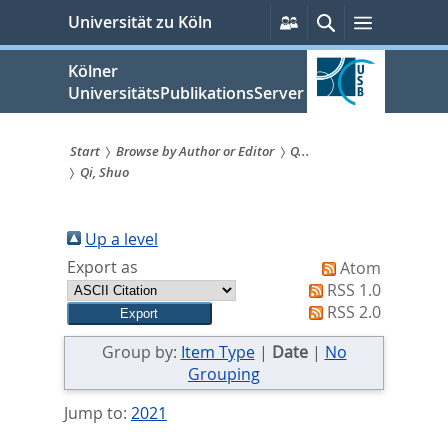
zum
Persönliche
Suche
Menü
Universität zu Köln
Services
Inhalt
springen
Kölner
UniversitätsPublikationsServer
Start
Browse by Author or Editor
Q...
Qi, Shuo
Sie
sind
Up a level
hier:
Export as
Atom
RSS 1.0
RSS 2.0
Group by:
Item Type
|
Date
|
No
Grouping
Jump to:
2021