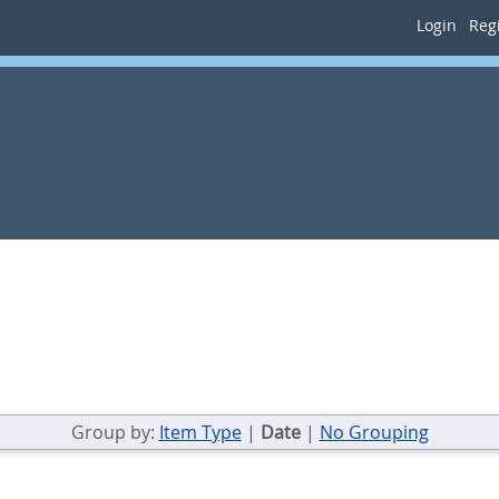
Login
Regi
Group by:
Item Type
|
Date
|
No Grouping