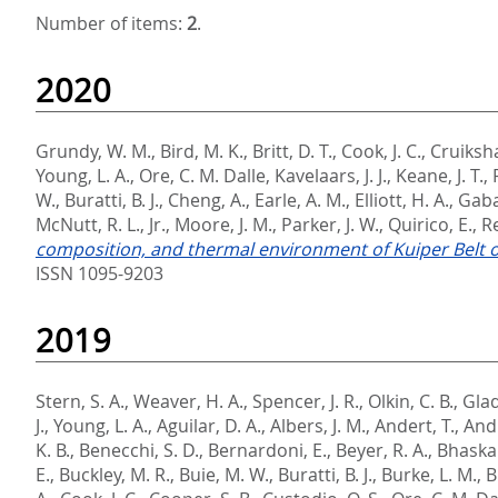
Number of items:
2
.
2020
Grundy, W. M.
,
Bird, M. K.
,
Britt, D. T.
,
Cook, J. C.
,
Cruiksha
Young, L. A.
,
Ore, C. M. Dalle
,
Kavelaars, J. J.
,
Keane, J. T.
,
W.
,
Buratti, B. J.
,
Cheng, A.
,
Earle, A. M.
,
Elliott, H. A.
,
Gaba
McNutt, R. L., Jr.
,
Moore, J. M.
,
Parker, J. W.
,
Quirico, E.
,
Re
composition, and thermal environment of Kuiper Belt o
ISSN 1095-9203
2019
Stern, S. A.
,
Weaver, H. A.
,
Spencer, J. R.
,
Olkin, C. B.
,
Glad
J.
,
Young, L. A.
,
Aguilar, D. A.
,
Albers, J. M.
,
Andert, T.
,
Andr
K. B.
,
Benecchi, S. D.
,
Bernardoni, E.
,
Beyer, R. A.
,
Bhaskar
E.
,
Buckley, M. R.
,
Buie, M. W.
,
Buratti, B. J.
,
Burke, L. M.
,
B