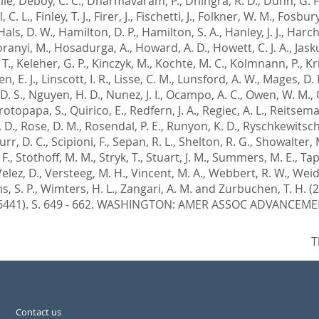
lle
,
Deboy, C. C.
,
Dharmavaram, P.
,
Dhingra, R. D.
,
Dunn, G. F
, C. L.
,
Finley, T. J.
,
Firer, J.
,
Fischetti, J.
,
Folkner, W. M.
,
Fosbury
Hals, D. W.
,
Hamilton, D. P.
,
Hamilton, S. A.
,
Hanley, J. J.
,
Harch
ranyi, M.
,
Hosadurga, A.
,
Howard, A. D.
,
Howett, C. J. A.
,
Jasku
 T.
,
Keleher, G. P.
,
Kinczyk, M.
,
Kochte, M. C.
,
Kolmnann, P.
,
Kr
, E. J.
,
Linscott, I. R.
,
Lisse, C. M.
,
Lunsford, A. W.
,
Mages, D. 
D. S.
,
Nguyen, H. D.
,
Nunez, J. I.
,
Ocampo, A. C.
,
Owen, W. M.
,
rotopapa, S.
,
Quirico, E.
,
Redfern, J. A.
,
Regiec, A. L.
,
Reitsema,
 D.
,
Rose, D. M.
,
Rosendal, P. E.
,
Runyon, K. D.
,
Ryschkewitsch
urr, D. C.
,
Scipioni, F.
,
Sepan, R. L.
,
Shelton, R. G.
,
Showalter, 
 F.
,
Stothoff, M. M.
,
Stryk, T.
,
Stuart, J. M.
,
Summers, M. E.
,
Tap
elez, D.
,
Versteeg, M. H.
,
Vincent, M. A.
,
Webbert, R. W.
,
Weidn
s, S. P.
,
Wimters, H. L.
,
Zangari, A. M.
and
Zurbuchen, T. H.
(
6441). S. 649 - 662.
WASHINGTON: AMER ASSOC ADVANCEMENT
T
Contact us