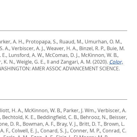
rker, A. H.
,
Protopapa, S.
,
Ruaud, M.
,
Umurhan, O. M.
,
S. A.
,
Verbiscer, A. J.
,
Weaver, H. A.
,
Binzel, R. P.
,
Buie, M.
 E.
,
Lunsford, A. W.
,
McComas, D. J.
,
McKinnon, W. B.
,
, K. N.
,
Weigle, G. E., II
and
Zangari, A. M.
(2020).
Color,
ASHINGTON: AMER ASSOC ADVANCEMENT SCIENCE.
liott, H. A.
,
McKinnon, W. B.
,
Parker, J. Wm.
,
Verbiscer, A.
,
Bechtold, K. E.
,
Beddingfield, C. B.
,
Behrooz, N.
,
Beisser,
ne, D. R.
,
Bowman, A. F.
,
Bray, V. J.
,
Britt, D. T.
,
Brown, L.
A. F.
,
Colwell, E. J.
,
Conard, S. J.
,
Conner, M. P.
,
Conrad, C.