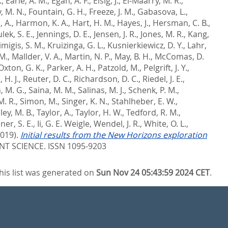
.
,
Earle, A. M.
,
Egan, A. F.
,
Eisig, J.
,
El-Maarry, M. R.
,
, M. N.
,
Fountain, G. H.
,
Freeze, J. M.
,
Gabasova, L.
,
, A.
,
Harmon, K. A.
,
Hart, H. M.
,
Hayes, J.
,
Hersman, C. B.
,
lek, S. E.
,
Jennings, D. E.
,
Jensen, J. R.
,
Jones, M. R.
,
Kang,
imigis, S. M.
,
Kruizinga, G. L.
,
Kusnierkiewicz, D. Y.
,
Lahr,
M.
,
Mallder, V. A.
,
Martin, N. P.
,
May, B. H.
,
McComas, D.
Oxton, G. K.
,
Parker, A. H.
,
Patzold, M.
,
Pelgrift, J. Y.
,
 H. J.
,
Reuter, D. C.
,
Richardson, D. C.
,
Riedel, J. E.
,
, M. G.
,
Saina, M. M.
,
Salinas, M. J.
,
Schenk, P. M.
,
M. R.
,
Simon, M.
,
Singer, K. N.
,
Stahlheber, E. W.
,
ley, M. B.
,
Taylor, A.
,
Taylor, H. W.
,
Tedford, R. M.
,
er, S. E.
,
Ii, G. E. Weigle
,
Wendel, J. R.
,
White, O. L.
,
2019).
Initial results from the New Horizons exploration
 SCIENCE. ISSN 1095-9203
his list was generated on
Sun Nov 24 05:43:59 2024 CET
.