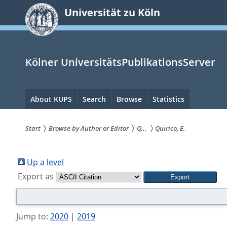
zum
Universität zu Köln
Inhalt
springen
Kölner UniversitätsPublikationsServer
Hauptnavigation
About KUPS
Search
Browse
Statistics
Start
Browse by Author or Editor
Q...
Quirico, E.
Sie
sind
Up a level
Export as
hier:
Jump to:
2020
|
2019