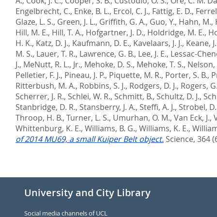
A.
,
Cook, J. C.
,
Cooper, S. B.
,
Custodio, O. S.
,
Ore, C. M. Da
Engelbrecht, C.
,
Enke, B. L.
,
Ercol, C. J.
,
Fattig, E. D.
,
Ferrell
Glaze, L. S.
,
Green, J. L.
,
Griffith, G. A.
,
Guo, Y.
,
Hahn, M.
,
Hill, M. E.
,
Hill, T. A.
,
Hofgartner, J. D.
,
Holdridge, M. E.
,
Ho
H. K.
,
Katz, D. J.
,
Kaufmann, D. E.
,
Kavelaars, J. J.
,
Keane, J.
M. S.
,
Lauer, T. R.
,
Lawrence, G. B.
,
Lee, J. E.
,
Lessac-Chenen
J.
,
MeNutt, R. L., Jr.
,
Mehoke, D. S.
,
Mehoke, T. S.
,
Nelson, 
Pelletier, F. J.
,
Pineau, J. P.
,
Piquette, M. R.
,
Porter, S. B.
,
P
Ritterbush, M. A.
,
Robbins, S. J.
,
Rodgers, D. J.
,
Rogers, G.
Scherrer, J. R.
,
Schlei, W. R.
,
Schmitt, B.
,
Schultz, D. J.
,
Sch
Stanbridge, D. R.
,
Stansberry, J. A.
,
Steffi, A. J.
,
Strobel, D.
Throop, H. B.
,
Turner, L. S.
,
Umurhan, O. M.
,
Van Eck, J.
,
V
Whittenburg, K. E.
,
Williams, B. G.
,
Williams, K. E.
,
William
of 2014 MU69, a small Kuiper Belt object.
Science, 364 (
University and City Library
Social media channels of UCL