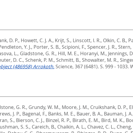
nk, D. P.
,
Howett, C. J. A.
,
Krijt, S.
,
Linscott, I. R.
,
Olkin, C. B.
,
Pa
Pendleton, Y. J.
,
Porter, S. B.
,
Scipioni, F.
,
Spencer, J. R.
,
Stern, 
sova, L.
,
Gladstone, G. R.
,
Hill, M. E.
,
Horanyi, M.
,
Jennings, D.
uter, D. C.
,
Schenk, P. M.
,
Schmitt, B.
,
Showalter, M. R.
,
Singer
bject (486958) Arrokoth.
Science, 367 (6481). S. 999 - 1033.
W
stone, G. R.
,
Grundy, W. M.
,
Moore, J. M.
,
Cruikshank, D. P.
,
El
ews, J. P.
,
Bagenal, F.
,
Banks, M. E.
,
Bauer, B. A.
,
Bauman, J. A.
an, S.
,
Bierson, C. J.
,
Binzel, R. P.
,
Birath, E. M.
,
Bird, M. K.
,
Boo
ushman, S. S.
,
Careich, B.
,
Chaikin, A. L.
,
Chavez, C. L.
,
Cheng, 