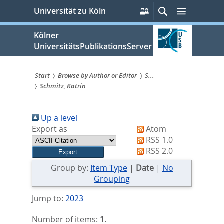
zum
Persönliche
Suche
Menü
Universität zu Köln
Services
Inhalt
springen
Kölner
UniversitätsPublikationsServer
Start
Browse by Author or Editor
S...
Schmitz, Katrin
Sie
sind
Up a level
hier:
Export as
Atom
RSS 1.0
RSS 2.0
Group by:
Item Type
|
Date
|
No
Grouping
Jump to:
2023
Number of items:
1
.