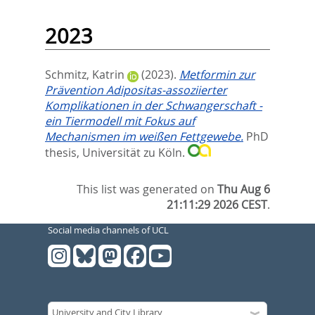
2023
Schmitz, Katrin
(2023).
Metformin zur
Prävention Adipositas-assoziierter
Komplikationen in der Schwangerschaft -
ein Tiermodell mit Fokus auf
Mechanismen im weißen Fettgewebe.
PhD
thesis, Universität zu Köln.
This list was generated on
Thu Aug 6
21:11:29 2026 CEST
.
Social media channels of UCL