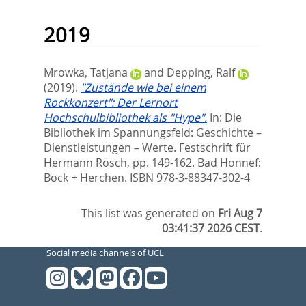
2019
Mrowka, Tatjana
and
Depping, Ralf
(2019).
"Zustände wie bei einem
Rockkonzert": Der Lernort
Hochschulbibliothek als "Hype".
In:
Die
Bibliothek im Spannungsfeld: Geschichte –
Dienstleistungen – Werte. Festschrift für
Hermann Rösch,
pp. 149-162. Bad Honnef:
Bock + Herchen. ISBN 978-3-88347-302-4
This list was generated on
Fri Aug 7
03:41:37 2026 CEST
.
Social media channels of UCL