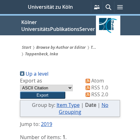
zum
Persönliche
Suche
Menü
Universität zu Köln
Services
Inhalt
springen
Kölner
UniversitätsPublikationsServer
Start
Browse by Author or Editor
T...
Tappenbeck, Inka
Sie
sind
Up a level
hier:
Export as
Atom
RSS 1.0
RSS 2.0
Group by:
Item Type
|
Date
|
No
Grouping
Jump to:
2019
Number of items:
1
.