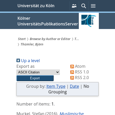
zum
Persönliche
Suche
Menü
Universität zu Köln
Services
Inhalt
springen
Kölner
UniversitätsPublikationsServer
Start
Browse by Author or Editor
T...
Thümler, Björn
Sie
sind
Up a level
hier:
Export as
Atom
RSS 1.0
RSS 2.0
Group by:
Item Type
|
Date
|
No
Grouping
Number of items:
1
.
Muckel, Stefan
(2016).
Muslimische