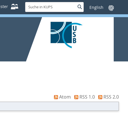
Suche
ster
Suche
Sprache
in
wechseln
KUPS
Atom
RSS 1.0
RSS 2.0