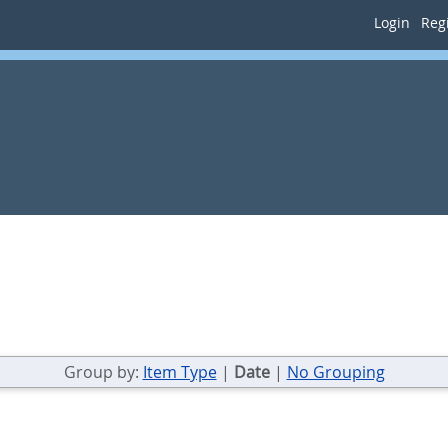
Login
Regi
Group by:
Item Type
|
Date
|
No Grouping