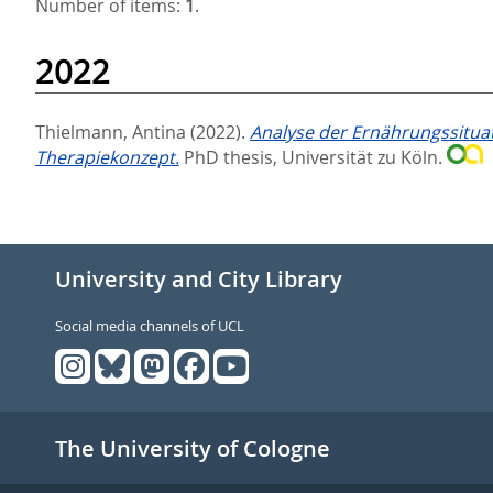
Number of items:
1
.
2022
Thielmann, Antina
(2022).
Analyse der Ernährungssituat
Therapiekonzept.
PhD thesis, Universität zu Köln.
University and City Library
Social media channels of UCL
The University of Cologne