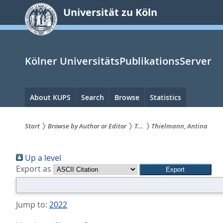
zum
Universität zu Köln
Inhalt
springen
Kölner UniversitätsPublikationsServer
Hauptnavigation
About KUPS
Search
Browse
Statistics
Start
Browse by Author or Editor
T...
Thielmann, Antina
Sie
Up a level
sind
Export as
hier:
Jump to:
2022