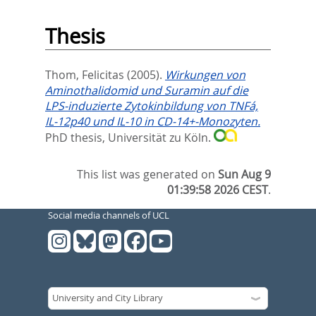
Thesis
Thom, Felicitas
(2005).
Wirkungen von
Aminothalidomid und Suramin auf die
LPS-induzierte Zytokinbildung von TNFá,
IL-12p40 und IL-10 in CD-14+-Monozyten.
PhD thesis, Universität zu Köln.
This list was generated on
Sun Aug 9
01:39:58 2026 CEST
.
Social media channels of UCL