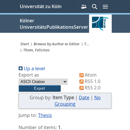
zum
Persönliche
Suche
Menü
Universität zu Köln
Services
Inhalt
springen
Kölner
UniversitätsPublikationsServer
Start
Browse by Author or Editor
T...
Thom, Felicitas
Sie
sind
Up a level
hier:
Export as
Atom
RSS 1.0
RSS 2.0
Group by:
Item Type
|
Date
|
No
Grouping
Jump to:
Thesis
Number of items:
1
.