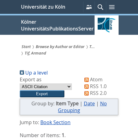
zum
Persönliche
Suche
Menü
Universität zu Köln
Services
Inhalt
springen
Kölner
UniversitätsPublikationsServer
Start
Browse by Author or Editor
T...
Tif, Armand
Sie
sind
Up a level
hier:
Export as
Atom
RSS 1.0
RSS 2.0
Group by:
Item Type
|
Date
|
No
Grouping
Jump to:
Book Section
Number of items:
1
.