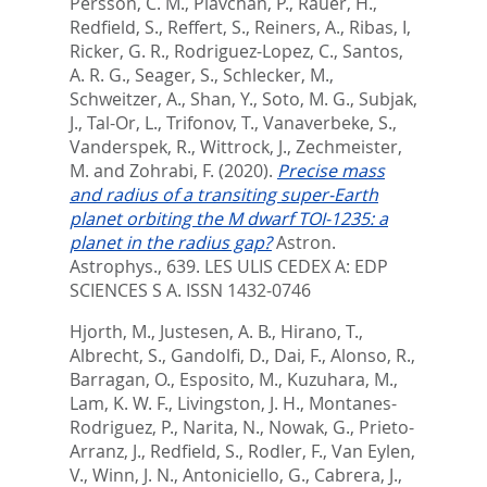
Persson, C. M.
,
Plavchan, P.
,
Rauer, H.
,
Redfield, S.
,
Reffert, S.
,
Reiners, A.
,
Ribas, I
,
Ricker, G. R.
,
Rodriguez-Lopez, C.
,
Santos,
A. R. G.
,
Seager, S.
,
Schlecker, M.
,
Schweitzer, A.
,
Shan, Y.
,
Soto, M. G.
,
Subjak,
J.
,
Tal-Or, L.
,
Trifonov, T.
,
Vanaverbeke, S.
,
Vanderspek, R.
,
Wittrock, J.
,
Zechmeister,
M.
and
Zohrabi, F.
(2020).
Precise mass
and radius of a transiting super-Earth
planet orbiting the M dwarf TOI-1235: a
planet in the radius gap?
Astron.
Astrophys., 639.
LES ULIS CEDEX A: EDP
SCIENCES S A. ISSN 1432-0746
Hjorth, M.
,
Justesen, A. B.
,
Hirano, T.
,
Albrecht, S.
,
Gandolfi, D.
,
Dai, F.
,
Alonso, R.
,
Barragan, O.
,
Esposito, M.
,
Kuzuhara, M.
,
Lam, K. W. F.
,
Livingston, J. H.
,
Montanes-
Rodriguez, P.
,
Narita, N.
,
Nowak, G.
,
Prieto-
Arranz, J.
,
Redfield, S.
,
Rodler, F.
,
Van Eylen,
V.
,
Winn, J. N.
,
Antoniciello, G.
,
Cabrera, J.
,