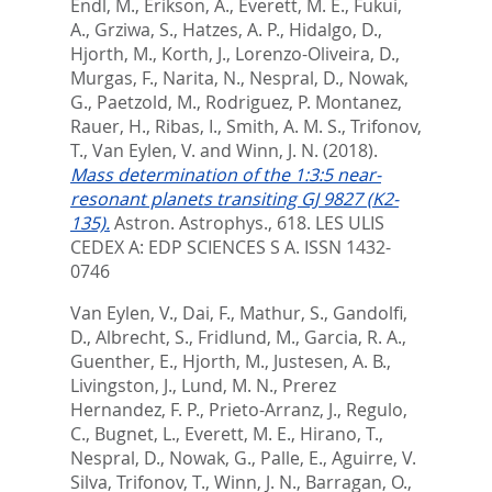
Endl, M.
,
Erikson, A.
,
Everett, M. E.
,
Fukui,
A.
,
Grziwa, S.
,
Hatzes, A. P.
,
Hidalgo, D.
,
Hjorth, M.
,
Korth, J.
,
Lorenzo-Oliveira, D.
,
Murgas, F.
,
Narita, N.
,
Nespral, D.
,
Nowak,
G.
,
Paetzold, M.
,
Rodriguez, P. Montanez
,
Rauer, H.
,
Ribas, I.
,
Smith, A. M. S.
,
Trifonov,
T.
,
Van Eylen, V.
and
Winn, J. N.
(2018).
Mass determination of the 1:3:5 near-
resonant planets transiting GJ 9827 (K2-
135).
Astron. Astrophys., 618.
LES ULIS
CEDEX A: EDP SCIENCES S A. ISSN 1432-
0746
Van Eylen, V.
,
Dai, F.
,
Mathur, S.
,
Gandolfi,
D.
,
Albrecht, S.
,
Fridlund, M.
,
Garcia, R. A.
,
Guenther, E.
,
Hjorth, M.
,
Justesen, A. B.
,
Livingston, J.
,
Lund, M. N.
,
Prerez
Hernandez, F. P.
,
Prieto-Arranz, J.
,
Regulo,
C.
,
Bugnet, L.
,
Everett, M. E.
,
Hirano, T.
,
Nespral, D.
,
Nowak, G.
,
Palle, E.
,
Aguirre, V.
Silva
,
Trifonov, T.
,
Winn, J. N.
,
Barragan, O.
,