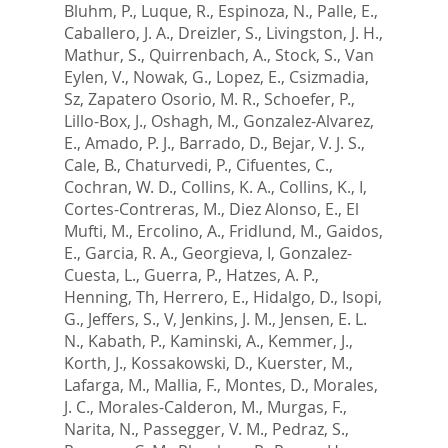
Bluhm, P.
,
Luque, R.
,
Espinoza, N.
,
Palle, E.
,
Caballero, J. A.
,
Dreizler, S.
,
Livingston, J. H.
,
Mathur, S.
,
Quirrenbach, A.
,
Stock, S.
,
Van
Eylen, V.
,
Nowak, G.
,
Lopez, E.
,
Csizmadia,
Sz
,
Zapatero Osorio, M. R.
,
Schoefer, P.
,
Lillo-Box, J.
,
Oshagh, M.
,
Gonzalez-Alvarez,
E.
,
Amado, P. J.
,
Barrado, D.
,
Bejar, V. J. S.
,
Cale, B.
,
Chaturvedi, P.
,
Cifuentes, C.
,
Cochran, W. D.
,
Collins, K. A.
,
Collins, K., I
,
Cortes-Contreras, M.
,
Diez Alonso, E.
,
El
Mufti, M.
,
Ercolino, A.
,
Fridlund, M.
,
Gaidos,
E.
,
Garcia, R. A.
,
Georgieva, I
,
Gonzalez-
Cuesta, L.
,
Guerra, P.
,
Hatzes, A. P.
,
Henning, Th
,
Herrero, E.
,
Hidalgo, D.
,
Isopi,
G.
,
Jeffers, S., V
,
Jenkins, J. M.
,
Jensen, E. L.
N.
,
Kabath, P.
,
Kaminski, A.
,
Kemmer, J.
,
Korth, J.
,
Kossakowski, D.
,
Kuerster, M.
,
Lafarga, M.
,
Mallia, F.
,
Montes, D.
,
Morales,
J. C.
,
Morales-Calderon, M.
,
Murgas, F.
,
Narita, N.
,
Passegger, V. M.
,
Pedraz, S.
,