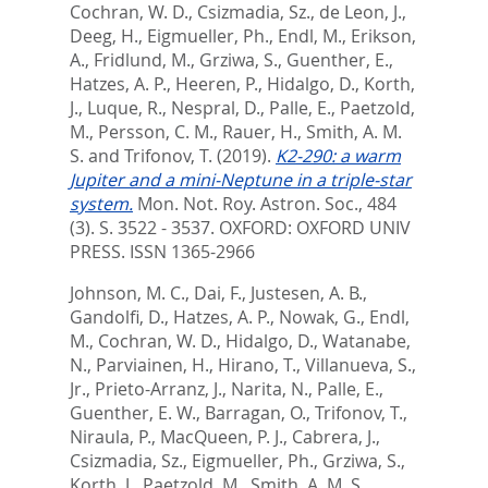
Cochran, W. D.
,
Csizmadia, Sz.
,
de Leon, J.
,
Deeg, H.
,
Eigmueller, Ph.
,
Endl, M.
,
Erikson,
A.
,
Fridlund, M.
,
Grziwa, S.
,
Guenther, E.
,
Hatzes, A. P.
,
Heeren, P.
,
Hidalgo, D.
,
Korth,
J.
,
Luque, R.
,
Nespral, D.
,
Palle, E.
,
Paetzold,
M.
,
Persson, C. M.
,
Rauer, H.
,
Smith, A. M.
S.
and
Trifonov, T.
(2019).
K2-290: a warm
Jupiter and a mini-Neptune in a triple-star
system.
Mon. Not. Roy. Astron. Soc., 484
(3). S. 3522 - 3537.
OXFORD: OXFORD UNIV
PRESS. ISSN 1365-2966
Johnson, M. C.
,
Dai, F.
,
Justesen, A. B.
,
Gandolfi, D.
,
Hatzes, A. P.
,
Nowak, G.
,
Endl,
M.
,
Cochran, W. D.
,
Hidalgo, D.
,
Watanabe,
N.
,
Parviainen, H.
,
Hirano, T.
,
Villanueva, S.,
Jr.
,
Prieto-Arranz, J.
,
Narita, N.
,
Palle, E.
,
Guenther, E. W.
,
Barragan, O.
,
Trifonov, T.
,
Niraula, P.
,
MacQueen, P. J.
,
Cabrera, J.
,
Csizmadia, Sz.
,
Eigmueller, Ph.
,
Grziwa, S.
,
Korth, J.
,
Paetzold, M.
,
Smith, A. M. S.
,