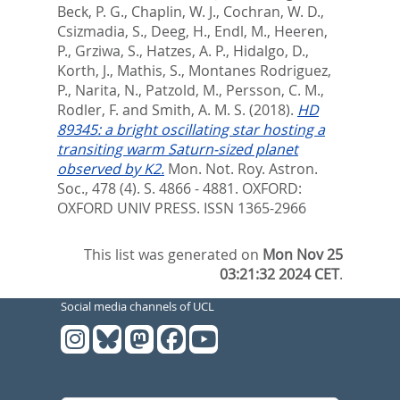
Beck, P. G.
,
Chaplin, W. J.
,
Cochran, W. D.
,
Csizmadia, S.
,
Deeg, H.
,
Endl, M.
,
Heeren,
P.
,
Grziwa, S.
,
Hatzes, A. P.
,
Hidalgo, D.
,
Korth, J.
,
Mathis, S.
,
Montanes Rodriguez,
P.
,
Narita, N.
,
Patzold, M.
,
Persson, C. M.
,
Rodler, F.
and
Smith, A. M. S.
(2018).
HD
89345: a bright oscillating star hosting a
transiting warm Saturn-sized planet
observed by K2.
Mon. Not. Roy. Astron.
Soc., 478 (4). S. 4866 - 4881.
OXFORD:
OXFORD UNIV PRESS. ISSN 1365-2966
This list was generated on
Mon Nov 25
03:21:32 2024 CET
.
Social media channels of UCL