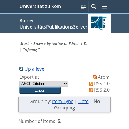
zum
Persönliche
Suche
Menü
Universität zu Köln
Services
Inhalt
springen
Kölner
UniversitätsPublikationsServer
Start
Browse by Author or Editor
T...
Trifonov, T.
Sie
sind
Up a level
hier:
Export as
Atom
RSS 1.0
RSS 2.0
Group by:
Item Type
|
Date
|
No
Grouping
Number of items:
5
.