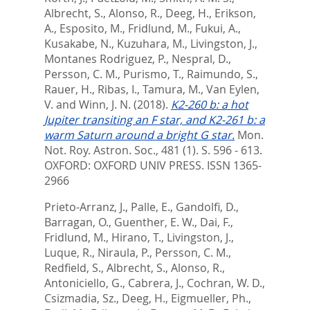
Albrecht, S.
,
Alonso, R.
,
Deeg, H.
,
Erikson,
A.
,
Esposito, M.
,
Fridlund, M.
,
Fukui, A.
,
Kusakabe, N.
,
Kuzuhara, M.
,
Livingston, J.
,
Montanes Rodriguez, P.
,
Nespral, D.
,
Persson, C. M.
,
Purismo, T.
,
Raimundo, S.
,
Rauer, H.
,
Ribas, I.
,
Tamura, M.
,
Van Eylen,
V.
and
Winn, J. N.
(2018).
K2-260 b: a hot
Jupiter transiting an F star, and K2-261 b: a
warm Saturn around a bright G star.
Mon.
Not. Roy. Astron. Soc., 481 (1). S. 596 - 613.
OXFORD: OXFORD UNIV PRESS. ISSN 1365-
2966
Prieto-Arranz, J.
,
Palle, E.
,
Gandolfi, D.
,
Barragan, O.
,
Guenther, E. W.
,
Dai, F.
,
Fridlund, M.
,
Hirano, T.
,
Livingston, J.
,
Luque, R.
,
Niraula, P.
,
Persson, C. M.
,
Redfield, S.
,
Albrecht, S.
,
Alonso, R.
,
Antoniciello, G.
,
Cabrera, J.
,
Cochran, W. D.
,
Csizmadia, Sz.
,
Deeg, H.
,
Eigmueller, Ph.
,