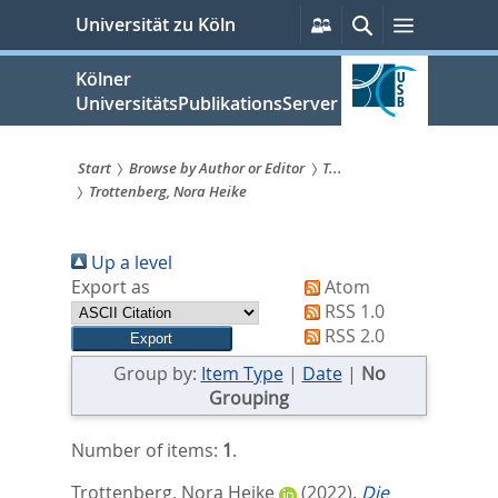
zum
Persönliche
Suche
Menü
Universität zu Köln
Services
Inhalt
springen
Kölner
UniversitätsPublikationsServer
Start
Browse by Author or Editor
T...
Trottenberg, Nora Heike
Sie
sind
Up a level
hier:
Export as
Atom
RSS 1.0
RSS 2.0
Group by:
Item Type
|
Date
|
No
Grouping
Number of items:
1
.
Trottenberg, Nora Heike
(2022).
Die