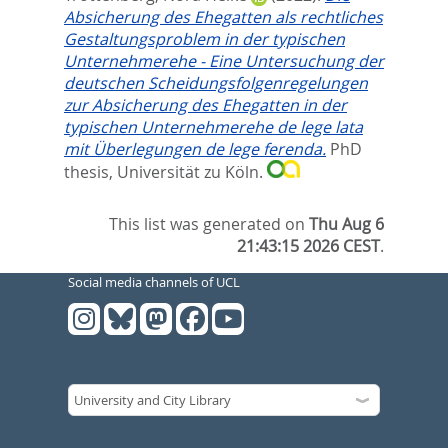
Absicherung des Ehegatten als rechtliches
Gestaltungsproblem in der typischen
Unternehmerehe - Eine Untersuchung der
deutschen Scheidungsfolgenregelungen
zur Absicherung des Ehegatten in der
typischen Unternehmerehe de lege lata
mit Überlegungen de lege ferenda.
PhD
thesis, Universität zu Köln.
This list was generated on
Thu Aug 6
21:43:15 2026 CEST
.
Social media channels of UCL