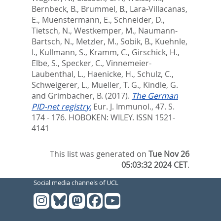
Bernbeck, B.
,
Brummel, B.
,
Lara-Villacanas,
E.
,
Muenstermann, E.
,
Schneider, D.
,
Tietsch, N.
,
Westkemper, M.
,
Naumann-
Bartsch, N.
,
Metzler, M.
,
Sobik, B.
,
Kuehnle,
I.
,
Kullmann, S.
,
Kramm, C.
,
Girschick, H.
,
Elbe, S.
,
Specker, C.
,
Vinnemeier-
Laubenthal, L.
,
Haenicke, H.
,
Schulz, C.
,
Schweigerer, L.
,
Mueller, T. G.
,
Kindle, G.
and
Grimbacher, B.
(2017).
The German
PID-net registry.
Eur. J. Immunol., 47. S.
174 - 176.
HOBOKEN: WILEY. ISSN 1521-
4141
This list was generated on
Tue Nov 26
05:03:32 2024 CET
.
Social media channels of UCL