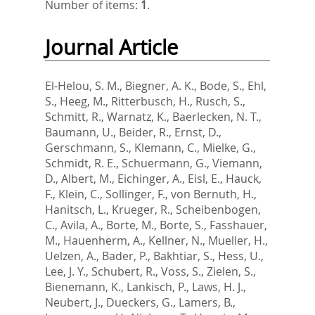
Number of items:
1
.
Journal Article
El-Helou, S. M.
,
Biegner, A. K.
,
Bode, S.
,
Ehl,
S.
,
Heeg, M.
,
Ritterbusch, H.
,
Rusch, S.
,
Schmitt, R.
,
Warnatz, K.
,
Baerlecken, N. T.
,
Baumann, U.
,
Beider, R.
,
Ernst, D.
,
Gerschmann, S.
,
Klemann, C.
,
Mielke, G.
,
Schmidt, R. E.
,
Schuermann, G.
,
Viemann,
D.
,
Albert, M.
,
Eichinger, A.
,
Eisl, E.
,
Hauck,
F.
,
Klein, C.
,
Sollinger, F.
,
von Bernuth, H.
,
Hanitsch, L.
,
Krueger, R.
,
Scheibenbogen,
C.
,
Avila, A.
,
Borte, M.
,
Borte, S.
,
Fasshauer,
M.
,
Hauenherm, A.
,
Kellner, N.
,
Mueller, H.
,
Uelzen, A.
,
Bader, P.
,
Bakhtiar, S.
,
Hess, U.
,
Lee, J. Y.
,
Schubert, R.
,
Voss, S.
,
Zielen, S.
,
Bienemann, K.
,
Lankisch, P.
,
Laws, H. J.
,
Neubert, J.
,
Dueckers, G.
,
Lamers, B.
,