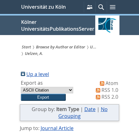
zum
Persönliche
Suche
Menü
Universität zu Köln
Services
Inhalt
springen
Kölner
UniversitätsPublikationsServer
Start
Browse by Author or Editor
U...
Uelzen, A.
Sie
sind
Up a level
hier:
Export as
Atom
RSS 1.0
RSS 2.0
Group by:
Item Type
|
Date
|
No
Grouping
Jump to:
Journal Article