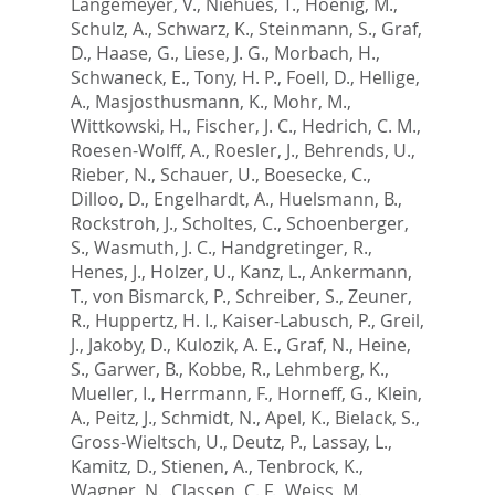
Langemeyer, V.
,
Niehues, T.
,
Hoenig, M.
,
Schulz, A.
,
Schwarz, K.
,
Steinmann, S.
,
Graf,
D.
,
Haase, G.
,
Liese, J. G.
,
Morbach, H.
,
Schwaneck, E.
,
Tony, H. P.
,
Foell, D.
,
Hellige,
A.
,
Masjosthusmann, K.
,
Mohr, M.
,
Wittkowski, H.
,
Fischer, J. C.
,
Hedrich, C. M.
,
Roesen-Wolff, A.
,
Roesler, J.
,
Behrends, U.
,
Rieber, N.
,
Schauer, U.
,
Boesecke, C.
,
Dilloo, D.
,
Engelhardt, A.
,
Huelsmann, B.
,
Rockstroh, J.
,
Scholtes, C.
,
Schoenberger,
S.
,
Wasmuth, J. C.
,
Handgretinger, R.
,
Henes, J.
,
Holzer, U.
,
Kanz, L.
,
Ankermann,
T.
,
von Bismarck, P.
,
Schreiber, S.
,
Zeuner,
R.
,
Huppertz, H. I.
,
Kaiser-Labusch, P.
,
Greil,
J.
,
Jakoby, D.
,
Kulozik, A. E.
,
Graf, N.
,
Heine,
S.
,
Garwer, B.
,
Kobbe, R.
,
Lehmberg, K.
,
Mueller, I.
,
Herrmann, F.
,
Horneff, G.
,
Klein,
A.
,
Peitz, J.
,
Schmidt, N.
,
Apel, K.
,
Bielack, S.
,
Gross-Wieltsch, U.
,
Deutz, P.
,
Lassay, L.
,
Kamitz, D.
,
Stienen, A.
,
Tenbrock, K.
,
Wagner, N.
,
Classen, C. F.
,
Weiss, M.
,