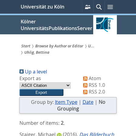
zum
Persönliche
Suche
Menü
Universität zu Köln
Services
Inhalt
springen
Kölner
UniversitätsPublikationsServer
Start
Browse by Author or Editor
U...
Uhlig, Bettina
Sie
sind
Up a level
hier:
Export as
Atom
RSS 1.0
RSS 2.0
Group by:
Item Type
|
Date
|
No
Grouping
Number of items:
2
.
Staiger, Michael
(2016).
Das Bilderbuch