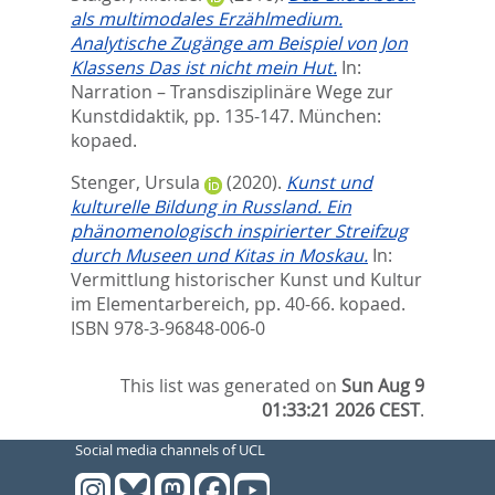
als multimodales Erzählmedium.
Analytische Zugänge am Beispiel von Jon
Klassens Das ist nicht mein Hut.
In:
Narration – Transdisziplinäre Wege zur
Kunstdidaktik,
pp. 135-147. München:
kopaed.
Stenger, Ursula
(2020).
Kunst und
kulturelle Bildung in Russland. Ein
phänomenologisch inspirierter Streifzug
durch Museen und Kitas in Moskau.
In:
Vermittlung historischer Kunst und Kultur
im Elementarbereich,
pp. 40-66. kopaed.
ISBN 978-3-96848-006-0
This list was generated on
Sun Aug 9
01:33:21 2026 CEST
.
Social media channels of UCL