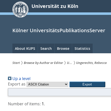
zum
Universität zu Köln
Inhalt
springen
Kölner UniversitätsPublikationsServer
Hauptnavigation
About KUPS
Search
Browse
Statistics
Start
Browse by Author or Editor
U...
Ungerechts, Rebecca
Sie
Up a level
sind
Export as
hier:
Number of items:
1
.