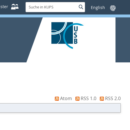
Suche
ster
Suche
Sprache
in
wechseln
KUPS
Atom
RSS 1.0
RSS 2.0