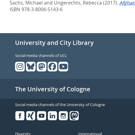
Sachs, Michael
and
Ungerechts, Rebecca
(2017).
Afghan
ISBN 978-3-8006-5143-6
University and City Library
Social media channels of UCL
The University of Cologne
Social media channels of the University of Cologne
Facebook
Xing
Youtube
Linked
Instagram
in
Diversity
International