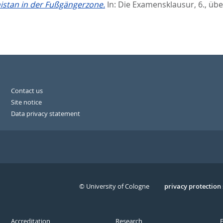
istan in der Fußgängerzone.
In:
Die Examensklausur, 6., übe
Contact us
Site notice
Data privacy statement
© University of Cologne
Serivce
privacy protection
Accreditation
Research