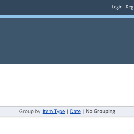
Login
Regi
Group by:
Item Type
|
Date
|
No Grouping