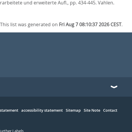
rarbeitete und erweiterte Aufl.,
pp. 434-445. Vahlen.
This list was generated on
Fri Aug 7 08:10:37 2026 CEST
.
 statement
accessibility statement
Sitemap
Site Note
Contact
Further Labels