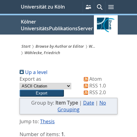
zum
Persönliche
Suche
Menü
Universität zu Köln
Services
Inhalt
springen
Kölner
UniversitätsPublikationsServer
Start
Browse by Author or Editor
W...
Wöhlecke, Friedrich
Sie
sind
Up a level
hier:
Export as
Atom
RSS 1.0
RSS 2.0
Group by:
Item Type
|
Date
|
No
Grouping
Jump to:
Thesis
Number of items:
1
.