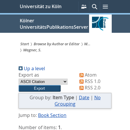
zum
Persönliche
Suche
Menü
Universität zu Köln
Services
Inhalt
springen
Kölner
UniversitätsPublikationsServer
Start
Browse by Author or Editor
W...
Wagner, S.
Sie
sind
Up a level
hier:
Export as
Atom
RSS 1.0
RSS 2.0
Group by:
Item Type
|
Date
|
No
Grouping
Jump to:
Book Section
Number of items:
1
.