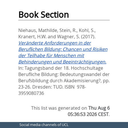
Book Section
Niehaus, Mathilde
,
Stein, R.
,
Kohl, S.
,
Kranert, H.W.
and
Wagner, S.
(2017).
Veränderte Anforderungen in der
Beruflichen Bildung: Chancen und Risiken
der Teilhabe für Menschen mit
Behinderungen und Beeinträchtigungen.
In:
Tagungsband der 18. Hochschultage
Berufliche Bildung: Bedeutungswandel der
Berufsbildung durch Akademisierung?,
pp.
23-26. Dresden: TUD. ISBN ‎ 978-
3959080736
This list was generated on
Thu Aug 6
05:36:53 2026 CEST
.
Social media channels of UCL