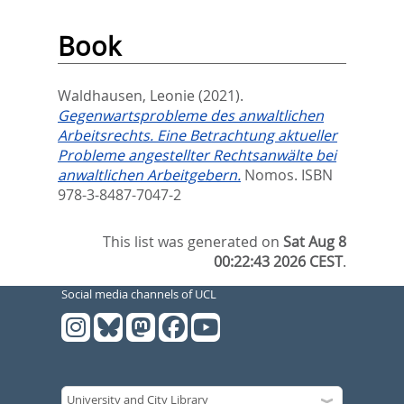
Book
Waldhausen, Leonie
(2021).
Gegenwartsprobleme des anwaltlichen
Arbeitsrechts. Eine Betrachtung aktueller
Probleme angestellter Rechtsanwälte bei
anwaltlichen Arbeitgebern.
Nomos. ISBN
978-3-8487-7047-2
This list was generated on
Sat Aug 8
00:22:43 2026 CEST
.
Social media channels of UCL