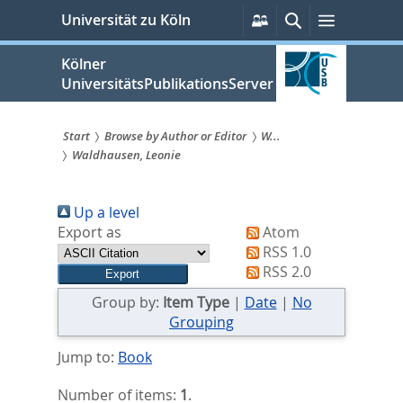
zum
Persönliche
Suche
Menü
Universität zu Köln
Services
Inhalt
springen
Kölner
UniversitätsPublikationsServer
Start
Browse by Author or Editor
W...
Waldhausen, Leonie
Sie
sind
Up a level
hier:
Export as
Atom
RSS 1.0
RSS 2.0
Group by:
Item Type
|
Date
|
No
Grouping
Jump to:
Book
Number of items:
1
.