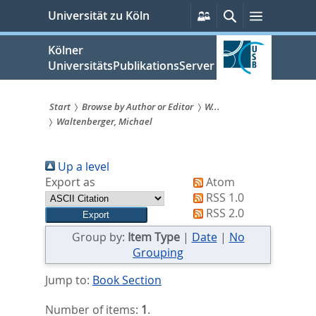
zum
Persönliche
Suche
Menü
Universität zu Köln
Services
Inhalt
springen
Kölner
UniversitätsPublikationsServer
Start
Browse by Author or Editor
W...
Waltenberger, Michael
Sie
sind
Up a level
hier:
Export as
Atom
RSS 1.0
RSS 2.0
Group by:
Item Type
|
Date
|
No
Grouping
Jump to:
Book Section
Number of items:
1
.