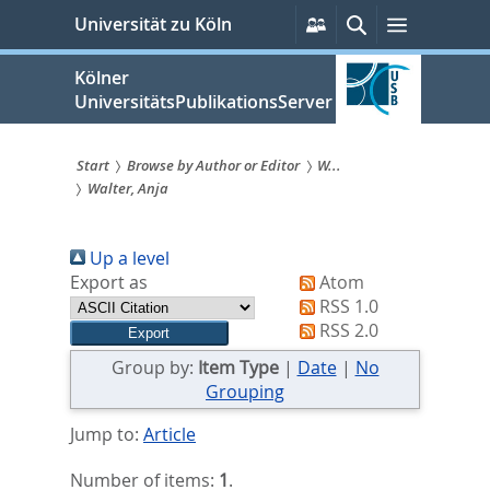
zum
Persönliche
Suche
Menü
Universität zu Köln
Services
Inhalt
springen
Kölner
UniversitätsPublikationsServer
Start
Browse by Author or Editor
W...
Walter, Anja
Sie
sind
Up a level
hier:
Export as
Atom
RSS 1.0
RSS 2.0
Group by:
Item Type
|
Date
|
No
Grouping
Jump to:
Article
Number of items:
1
.