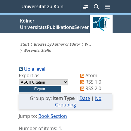
zum
Persönliche
Suche
Menü
Universität zu Köln
Services
Inhalt
springen
Kölner
UniversitätsPublikationsServer
Start
Browse by Author or Editor
W...
Wasenitz, Stella
Sie
sind
Up a level
hier:
Export as
Atom
RSS 1.0
RSS 2.0
Group by:
Item Type
|
Date
|
No
Grouping
Jump to:
Book Section
Number of items:
1
.