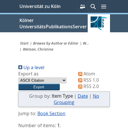
zum
Persönliche
Suche
Menü
Universität zu Köln
Services
Inhalt
springen
Kölner
UniversitätsPublikationsServer
Start
Browse by Author or Editor
W...
Watson, Christina
Sie
sind
Up a level
hier:
Export as
Atom
RSS 1.0
RSS 2.0
Group by:
Item Type
|
Date
|
No
Grouping
Jump to:
Book Section
Number of items:
1
.