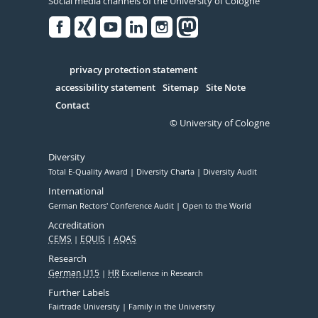
Social media channels of the University of Cologne
Facebook
Xing
Youtube
Linked
Instagram
in
Serivce
privacy protection statement
accessibility statement
Sitemap
Site Note
Contact
© University of Cologne
Diversity
Total E-Quality Award
Diversity Charta
Diversity Audit
International
German Rectors' Conference Audit
Open to the World
Accreditation
CEMS
EQUIS
AQAS
Research
German U15
HR
Excellence in Research
Further Labels
Fairtrade University
Family in the University