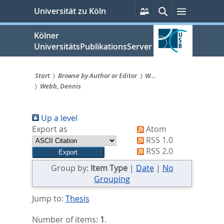
zum
Persönliche
Suche
Menü
Universität zu Köln
Services
Inhalt
springen
Kölner
UniversitätsPublikationsServer
Start
Browse by Author or Editor
W...
Webb, Dennis
Sie
sind
Up a level
hier:
Export as
Atom
RSS 1.0
RSS 2.0
Group by:
Item Type
|
Date
|
No
Grouping
Jump to:
Thesis
Number of items:
1
.