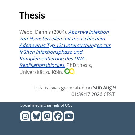
Thesis
Webb, Dennis
(2004).
Abortive Infektion
von Hamsterzellen mit menschlichem
Adenovirus Typ 12: Untersuchungen zur
frühen Infektionsphase und
Komplementierung des DNA-
Replikationsblockes.
PhD thesis,
Universität zu Köln.
This list was generated on
Sun Aug 9
01:39:17 2026 CEST
.
Social media channels of UCL