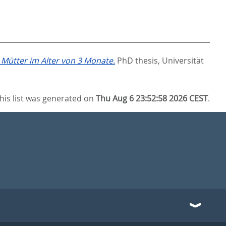
Mütter im Alter von 3 Monate.
PhD thesis, Universität
his list was generated on
Thu Aug 6 23:52:58 2026 CEST
.