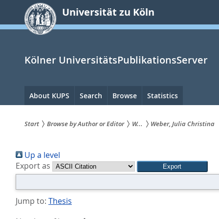
zum
Universität zu Köln
Inhalt
springen
Kölner UniversitätsPublikationsServer
Hauptnavigation
About KUPS
Search
Browse
Statistics
Start
Browse by Author or Editor
W...
Weber, Julia Christina
Sie
Up a level
sind
Export as
hier:
Jump to:
Thesis