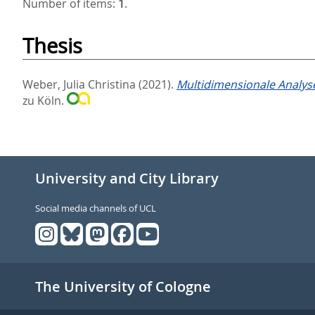
Number of items:
1
.
Thesis
Weber, Julia Christina
(2021).
Multidimensionale Analyse
zu Köln.
University and City Library
Social media channels of UCL
The University of Cologne