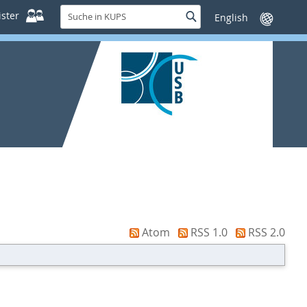
Suche
ster
Suche
Sprache
in
wechseln
KUPS
Atom
RSS 1.0
RSS 2.0