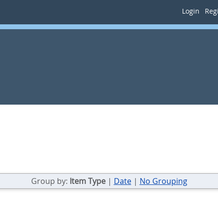
Login
Regi
Group by:
Item Type
|
Date
|
No Grouping