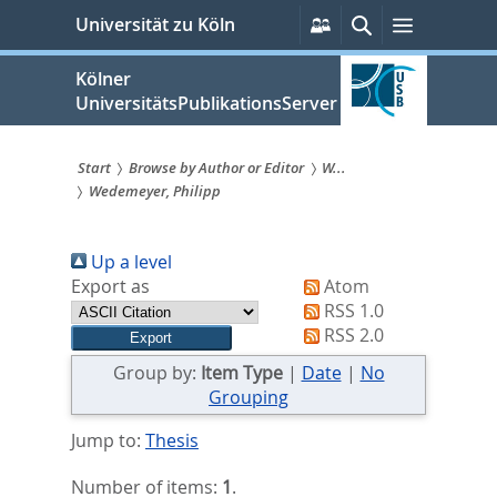
zum
Persönliche
Suche
Menü
Universität zu Köln
Services
Inhalt
springen
Kölner
UniversitätsPublikationsServer
Start
Browse by Author or Editor
W...
Wedemeyer, Philipp
Sie
sind
Up a level
hier:
Export as
Atom
RSS 1.0
RSS 2.0
Group by:
Item Type
|
Date
|
No
Grouping
Jump to:
Thesis
Number of items:
1
.