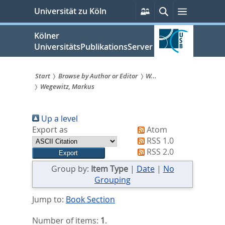
zum
Persönliche
Suche
Menü
Universität zu Köln
Services
Inhalt
springen
Kölner
UniversitätsPublikationsServer
Start
Browse by Author or Editor
W...
Wegewitz, Markus
Sie
sind
Up a level
hier:
Export as
Atom
RSS 1.0
RSS 2.0
Group by:
Item Type
|
Date
|
No
Grouping
Jump to:
Book Section
Number of items:
1
.