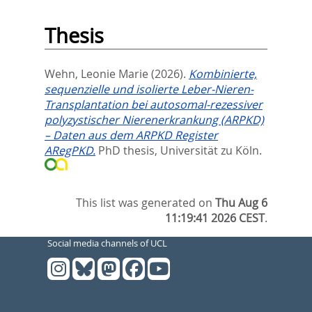
Thesis
Wehn, Leonie Marie
(2026).
Kombinierte,
sequenzielle und isolierte Leber-Nieren-
Transplantation bei autosomal-rezessiver
polyzystischer Nierenerkrankung (ARPKD)
– Daten aus dem ARPKD Register
ARegPKD.
PhD thesis, Universität zu Köln.
This list was generated on
Thu Aug 6
11:19:41 2026 CEST
.
Social media channels of UCL