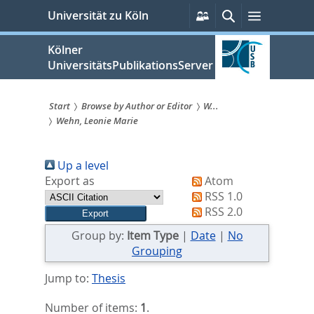
zum
Persönliche
Suche
Menü
Universität zu Köln
Services
Inhalt
springen
Kölner
UniversitätsPublikationsServer
Start
Browse by Author or Editor
W...
Wehn, Leonie Marie
Sie
sind
Up a level
hier:
Export as
Atom
RSS 1.0
RSS 2.0
Group by:
Item Type
|
Date
|
No
Grouping
Jump to:
Thesis
Number of items:
1
.