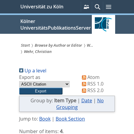
zum
Persönliche
Suche
Menü
Universität zu Köln
Services
Inhalt
springen
Kölner
UniversitätsPublikationsServer
Start
Browse by Author or Editor
W...
Wehr, Christian
Sie
sind
Up a level
hier:
Export as
Atom
RSS 1.0
RSS 2.0
Group by:
Item Type
|
Date
|
No
Grouping
Jump to:
Book
|
Book Section
Number of items:
4
.