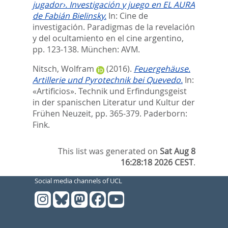
jugador›. Investigación y juego en EL AURA
de Fabián Bielinsky.
In:
Cine de
investigación. Paradigmas de la revelación
y del ocultamiento en el cine argentino,
pp. 123-138. München: AVM.
Nitsch, Wolfram
(2016).
Feuergehäuse.
Artillerie und Pyrotechnik bei Quevedo.
In:
«Artificios». Technik und Erfindungsgeist
in der spanischen Literatur und Kultur der
Frühen Neuzeit,
pp. 365-379. Paderborn:
Fink.
This list was generated on
Sat Aug 8
16:28:18 2026 CEST
.
Social media channels of UCL