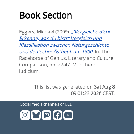
Book Section
Eggers, Michael
(2009).
„‘Vergleiche dich!
Erkenne, was du bist!‘“ Vergleich und
Klassifikation zwischen Naturgeschichte
und deutscher Ästhetik um 1800.
In:
The
Racehorse of Genius. Literary and Culture
Comparison,
pp. 27-47. München:
iudicium.
This list was generated on
Sat Aug 8
09:01:23 2026 CEST
.
Social media channels of UCL