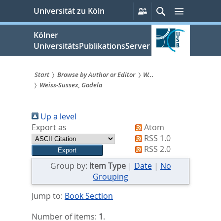
zum
Persönliche
Suche
Menü
Universität zu Köln
Services
Inhalt
springen
Kölner
UniversitätsPublikationsServer
Start
Browse by Author or Editor
W...
Weiss-Sussex, Godela
Sie
sind
Up a level
hier:
Export as
Atom
RSS 1.0
RSS 2.0
Group by:
Item Type
|
Date
|
No
Grouping
Jump to:
Book Section
Number of items:
1
.