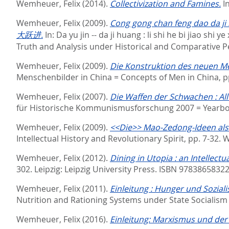
Wemheuer, Felix
(2014).
Collectivization and Famines.
I
Wemheuer, Felix
(2009).
Cong gong chan feng dao da
大跃进.
In:
Da yu jin -- da ji huang : li shi he bi j
Truth and Analysis under Historical and Comparative P
Wemheuer, Felix
(2009).
Die Konstruktion des neuen M
Menschenbilder in China = Concepts of Men in China,
p
Wemheuer, Felix
(2007).
Die Waffen der Schwachen : All
für Historische Kommunismusforschung 2007 = Yearboo
Wemheuer, Felix
(2009).
<<Die>> Mao-Zedong-Ideen als
Intellectual History and Revolutionary Spirit,
pp. 7-32. 
Wemheuer, Felix
(2012).
Dining in Utopia : an Intellectu
302. Leipzig: Leipzig University Press. ISBN 9783865832
Wemheuer, Felix
(2011).
Einleitung : Hunger und Sozial
Nutrition and Rationing Systems under State Socialism
Wemheuer, Felix
(2016).
Einleitung: Marxismus und der