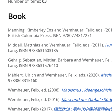
Number of items:
63
.
Book
Manning, Kimberley Ens
and
Wemheuer, Felix
, eds.
(20
British Columbia Press. ISBN 9780774817271
Middell, Matthias
and
Wemheuer, Felix
, eds.
(2011).
Hun
Lang. ISBN 9783631603185
Gehrig, Sebastian
,
Mittler, Barbara
and
Wemheuer, Feli
Lang. ISBN 9783631576410
Mählert, Ulrich
and
Wemheuer, Felix
, eds.
(2020).
Macht
9783863315160
Wemheuer, Felix
, ed.
(2008).
Maoismus : Ideengeschicht
Wemheuer, Felix
, ed.
(2016).
Marx und der Globale Süd
Wemheuer, Felix
(2017).
饑荒政治 : 毛時代中國與蘇聯的