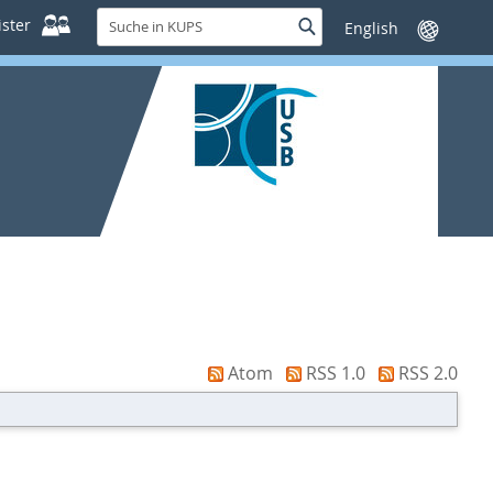
Suche
ster
Suche
Sprache
in
wechseln
KUPS
Atom
RSS 1.0
RSS 2.0