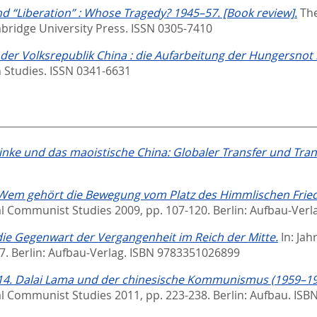
d “Liberation” : Whose Tragedy? 1945–57. [Book review].
The
bridge University Press. ISSN 0305-7410
der Volksrepublik China : die Aufarbeitung der Hungersnot
n Studies. ISSN 0341-6631
nke und das maoistische China: Globaler Transfer und Trans
 Wem gehört die Bewegung vom Platz des Himmlischen Frie
l Communist Studies 2009,
pp. 107-120. Berlin: Aufbau-Ver
 die Gegenwart der Vergangenheit im Reich der Mitte.
In:
Jah
-7. Berlin: Aufbau-Verlag. ISBN 9783351026899
er 14. Dalai Lama und der chinesische Kommunismus (1959–19
l Communist Studies 2011,
pp. 223-238. Berlin: Aufbau. IS