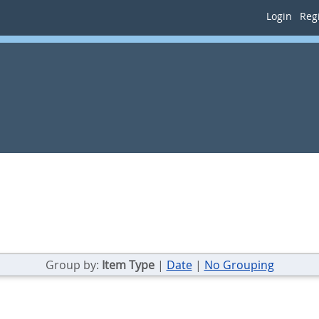
Login
Regi
Group by:
Item Type
|
Date
|
No Grouping