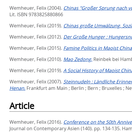
Wemheuer, Felix
(2004).
Chinas "Großer Sprung nach vor
Lit. ISBN 9783825880866
Wemheuer, Felix
(2019).
Chinas große Umwälzung. Sozia
Wemheuer, Felix
(2012).
Der Große Hunger : Hungersnö
Wemheuer, Felix
(2015).
Famine Politics in Maoist Chin
Wemheuer, Felix
(2010).
Mao Zedong.
Reinbek bei Ham
Wemheuer, Felix
(2019).
A Social History of Maoist Chin
Wemheuer, Felix
(2007).
Steinnudeln : Ländliche Erinn
Henan.
Frankfurt am Main ; Berlin ; Bern ; Bruxelles ; 
Article
Wemheuer, Felix
(2016).
Conference on the 50th Anniver
Journal on Contemporary Asien (140). pp. 134-135.
Hamb