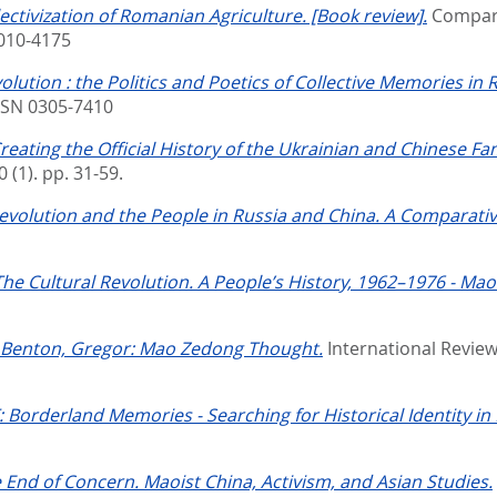
ectivization of Romanian Agriculture. [Book review].
Comparat
0010-4175
lution : the Politics and Poetics of Collective Memories in 
SSN 0305-7410
ating the Official History of the Ukrainian and Chinese Fa
 (1). pp. 31-59.
Revolution and the People in Russia and China. A Comparativ
The Cultural Revolution. A People’s History, 1962–1976 - Mao'
d Benton, Gregor: Mao Zedong Thought.
International Review 
 Borderland Memories - Searching for Historical Identity in
e End of Concern. Maoist China, Activism, and Asian Studies.