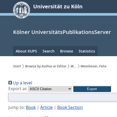
zum
Universität zu Köln
Inhalt
springen
Kölner UniversitätsPublikationsServer
Hauptnavigation
About KUPS
Search
Browse
Statistics
Start
Browse by Author or Editor
W...
Wemheuer, Felix
Sie
Up a level
sind
Export as
hier:
Jump to:
Book
|
Article
|
Book Section