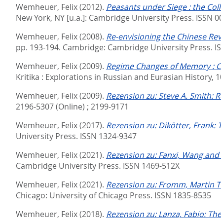
Wemheuer, Felix
(2012).
Peasants under Siege : the Coll
New York, NY [u.a.]: Cambridge University Press. ISSN 
Wemheuer, Felix
(2008).
Re-envisioning the Chinese Revo
pp. 193-194.
Cambridge: Cambridge University Press. I
Wemheuer, Felix
(2009).
Regime Changes of Memory : Cre
Kritika : Explorations in Russian and Eurasian History, 10
Wemheuer, Felix
(2009).
Rezension zu: Steve A. Smith: 
2196-5307 (Online) ; 2199-9171
Wemheuer, Felix
(2017).
Rezension zu: Dikötter, Frank: 
University Press. ISSN 1324-9347
Wemheuer, Felix
(2021).
Rezension zu: Fanxi, Wang an
Cambridge University Press. ISSN 1469-512X
Wemheuer, Felix
(2021).
Rezension zu: Fromm, Martin T:
Chicago: University of Chicago Press. ISSN 1835-8535
Wemheuer, Felix
(2018).
Rezension zu: Lanza, Fabio: Th