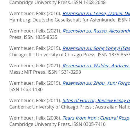
Cambridge University Press. ISSN 1468-2648
Wemheuer, Felix
(2016).
Rezension zu: Leese, Daniel: D
Hamburg: Deutsche Gesellschaft für Asienkunde. ISSN
Wemheuer, Felix
(2021).
Rezension zu: Russo, Alessandr
Press. ISSN 1835-8535
Wemheuer, Felix
(2015).
Rezension zu: Song Yongyi (Ed
Chicago, Ill.: University of Chicago Press. ISSN 1835-853
Wemheuer, Felix
(2021).
Rezension zu: Walder, Andrew G
Mass.: MIT Press. ISSN 1531-3298
Wemheuer, Felix
(2015).
Rezension zu: Zhou, Xun: Forgo
ISSN 1463-1180
Wemheuer, Felix
(2011).
Sites of Horror, Review Essay 
Canberra: University of Chicago Press ; Australian Nat
Wemheuer, Felix
(2008).
Tears from Iron : Cultural Res
Cambridge University Press. ISSN 0305-7410