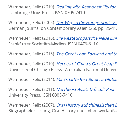
Wemheuer, Felix
(2010).
Dealing with Responsibility for
Cambridge Univ. Press. ISSN 0305-7410
Wemheuer, Felix
(2005).
Der Weg in die Hungersnot : Er
German Journal on Contemporary Asien (25). pp. 25-41
Wemheuer, Felix
(2016).
Die westeuropäische Neue Link
Frankfurter Societäts-Medien. ISSN 0479-611X
Wemheuer, Felix
(2016).
The Great Leap Forward and t
Wemheuer, Felix
(2010).
Heroes of China’s Great Leap F
University of Chicago Press ; Australian National Univ
Wemheuer, Felix
(2014).
Mao’s Little Red Book : a Global
Wemheuer, Felix
(2011).
Northeast Asia’s Difficult Past 
University Press. ISSN 0305-7410
Wemheuer, Felix
(2007).
Oral History auf chinesischen 
Biographieforschung, Oral History und Lebensverlaufsanal