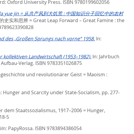
rd: Oxford University Press. ISBN 9780199602056
e nong chun da yue jin = 从共产风到大饥荒 : 中国知识分子回忆中的农村
较视野下的史实和思辨 = Great Leap Forward – Great Famine : the
 9789623390828
d des „Großen Sprungs nach vorne“ 1958.
In:
3
 kollektiven Landwirtschaft (1953–1982).
In:
Jahrbuch
n: Aufbau-Verlag. ISBN 9783351026875
geschichte und revolutionärer Geist = Maoism :
n:
Hunger and Scarcity under State-Socialism,
pp. 277-
r dem Staatssozialismus, 1917–2006 = Hunger,
18-5
Köln: PapyRossa. ISBN 9783894386054