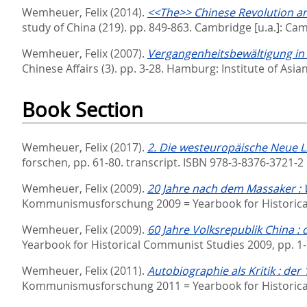
Wemheuer, Felix
(2014).
<<The>> Chinese Revolution an
study of China (219). pp. 849-863.
Cambridge [u.a.]: Cam
Wemheuer, Felix
(2007).
Vergangenheitsbewältigung in 
Chinese Affairs (3). pp. 3-28.
Hamburg: Institute of Asia
Book Section
Wemheuer, Felix
(2017).
2. Die westeuropäische Neue Li
forschen,
pp. 61-80. transcript. ISBN 978-3-8376-3721-2
Wemheuer, Felix
(2009).
20 Jahre nach dem Massaker :
Kommunismusforschung 2009 = Yearbook for Historica
Wemheuer, Felix
(2009).
60 Jahre Volksrepublik China :
Yearbook for Historical Communist Studies 2009,
pp. 1
Wemheuer, Felix
(2011).
Autobiographie als Kritik : d
Kommunismusforschung 2011 = Yearbook for Historica