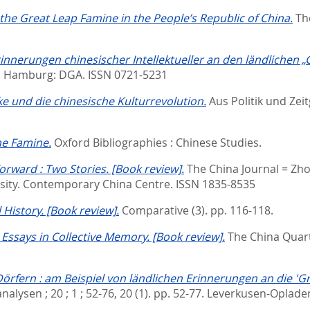
 the Great Leap Famine in the People’s Republic of China.
Th
innerungen chinesischer Intellektueller an den ländlichen
.
Hamburg: DGA. ISSN 0721-5231
e und die chinesische Kulturrevolution.
Aus Politik und Zeit
he Famine.
Oxford Bibliographies : Chinese Studies.
orward : Two Stories. [Book review].
The China Journal = Zho
ersity. Contemporary China Centre. ISSN 1835-8535
 History. [Book review].
Comparative (3). pp. 116-118.
: Essays in Collective Memory. [Book review].
The China Quart
Dörfern : am Beispiel von ländlichen Erinnerungen an die '
ysen ; 20 ; 1 ; 52-76, 20 (1). pp. 52-77.
Leverkusen-Opladen