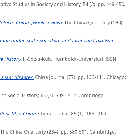
ive Studies in Society and History, 54 (2). pp. 449-450.
Reform China. [Book review].
The China Quarterly (193).
mine under State Socialism and after the Cold War.
e History.
H-Soz-u-Kult.
Humboldt-Universität. ISSN
s last disaster.
China Journal (77). pp. 133-141.
Chicago:
of Social History, 66 (3). 509 - 512.
Cambridge:
 Post-Mao China.
China Journal, 85 (1). 166 - 169.
The China Quarterly (234). pp. 580-581.
Cambridge: