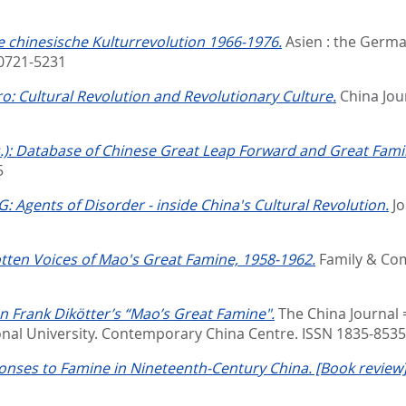
ie chinesische Kulturrevolution 1966-1976.
Asien : the Germa
 0721-5231
o: Cultural Revolution and Revolutionary Culture.
China Jour
s.): Database of Chinese Great Leap Forward and Great Fam
5
: Agents of Disorder - inside China's Cultural Revolution.
Jo
tten Voices of Mao's Great Famine, 1958-1962.
Family & Com
on Frank Dikötter’s “Mao’s Great Famine".
The China Journal 
ional University. Contemporary China Centre. ISSN 1835-8535
ponses to Famine in Nineteenth-Century China. [Book review]