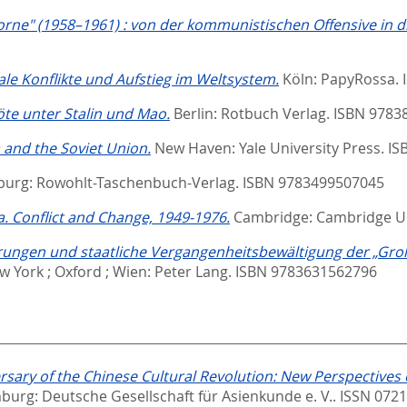
ne" (1958–1961) : von der kommunistischen Offensive in die
le Konflikte und Aufstieg im Weltsystem.
Köln: PapyRossa.
te unter Stalin und Mao.
Berlin: Rotbuch Verlag. ISBN 978
a and the Soviet Union.
New Haven: Yale University Press. I
burg: Rowohlt-Taschenbuch-Verlag. ISBN 9783499507045
a. Conflict and Change, 1949-1976.
Cambridge: Cambridge Un
erungen und staatliche Vergangenheitsbewältigung der „Gr
New York ; Oxford ; Wien: Peter Lang. ISBN 9783631562796
sary of the Chinese Cultural Revolution: New Perspectives o
urg: Deutsche Gesellschaft für Asienkunde e. V.. ISSN 072