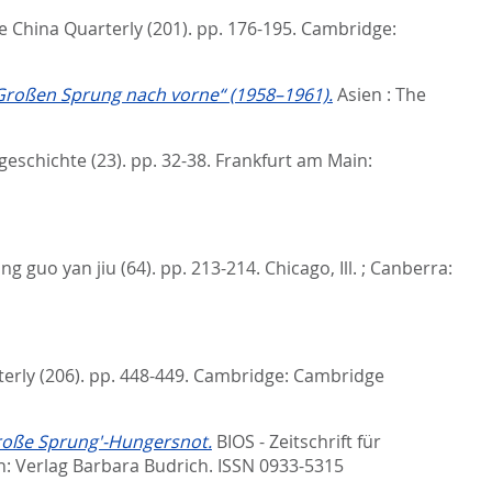
e China Quarterly (201). pp. 176-195.
Cambridge:
 „Großen Sprung nach vorne“ (1958–1961).
Asien : The
geschichte (23). pp. 32-38.
Frankfurt am Main:
ng guo yan jiu (64). pp. 213-214.
Chicago, Ill. ; Canberra:
erly (206). pp. 448-449.
Cambridge: Cambridge
Große Sprung'-Hungersnot.
BIOS - Zeitschrift für
: Verlag Barbara Budrich. ISSN 0933-5315