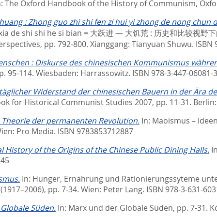
n:
The Oxford Handbook of the History of Communism,
Oxfo
 ji huang : Zhong guo zhi shi fen zi hui yi zhong d
iao shi ye xia de shi shi he si bian = 大跃进 — 大饥荒 : 历史和比
erspectives,
pp. 792-800. Xianggang: Tianyuan Shuwu. ISBN
enschen : Diskurse des chinesischen Kommunismus währen
p. 95-114. Wiesbaden: Harrassowitz. ISBN 978-3-447-06081-
täglicher Widerstand der chinesischen Bauern in der Ära der
k for Historical Communist Studies 2007,
pp. 11-31. Berli
 Theorie der permanenten Revolution.
In:
Maoismus – Ideen
Wien: Pro Media. ISBN 9783853712887
al History of the Origins of the Chinese Public Dining Halls.
I
245
ismus.
In:
Hunger, Ernährung und Rationierungssyteme unte
 (1917–2006),
pp. 7-34. Wien: Peter Lang. ISBN 978-3-631-603
 Globale Süden.
In:
Marx und der Globale Süden,
pp. 7-31. 