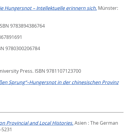
 Hungersnot – Intellektuelle erinnern sich.
Münster:
 ISBN 9783894386764
3867891691
SBN 9780300206784
iversity Press. ISBN 9781107123700
oßen Sprung“–Hungersnot in der chinesischen Provinz
n Provincial and Local Histories.
Asien : The German
1-5231