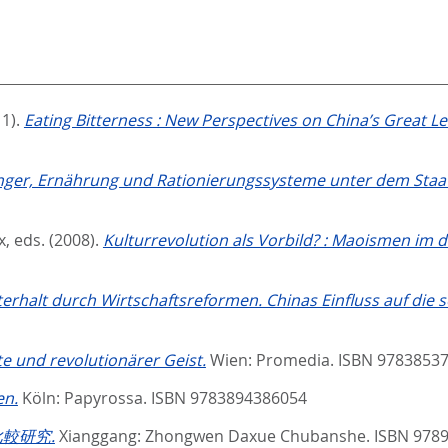
11).
Eating Bitterness : New Perspectives on China’s Great 
ger, Ernährung und Rationierungssysteme unter dem Staat
x
, eds.
(2008).
Kulturrevolution als Vorbild? : Maoismen im
erhalt durch Wirtschaftsreformen. Chinas Einfluss auf die so
e und revolutionärer Geist.
Wien: Promedia. ISBN 9783853
en.
Köln: Papyrossa. ISBN 9783894386054
比較研究.
Xianggang: Zhongwen Daxue Chubanshe. ISBN 978