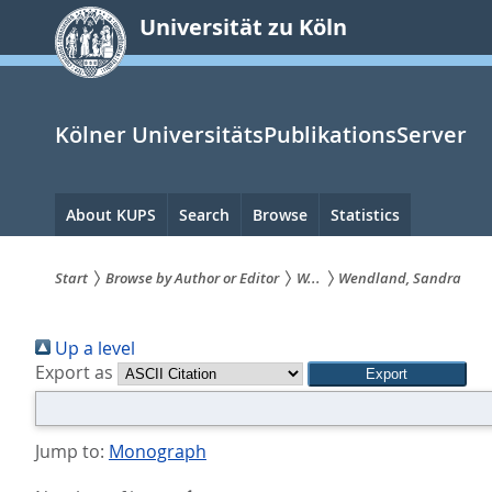
zum
Universität zu Köln
Inhalt
springen
Kölner UniversitätsPublikationsServer
Hauptnavigation
About KUPS
Search
Browse
Statistics
Start
Browse by Author or Editor
W...
Wendland, Sandra
Sie
Up a level
sind
Export as
hier:
Jump to:
Monograph