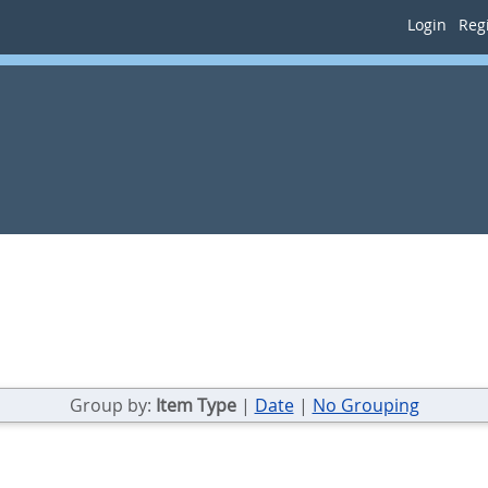
Login
Regi
Group by:
Item Type
|
Date
|
No Grouping