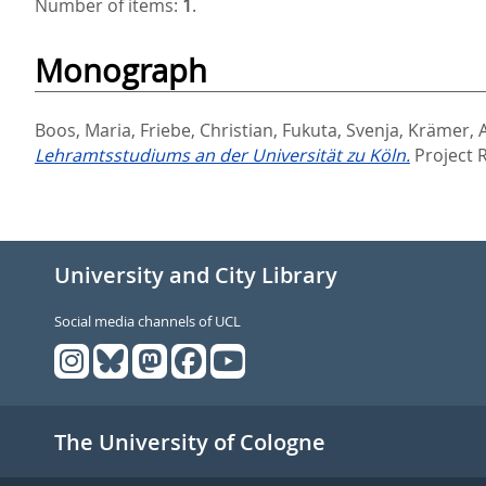
Number of items:
1
.
Monograph
Boos, Maria
,
Friebe, Christian
,
Fukuta, Svenja
,
Krämer, A
Lehramtsstudiums an der Universität zu Köln.
Project 
University and City Library
Social media channels of UCL
The University of Cologne