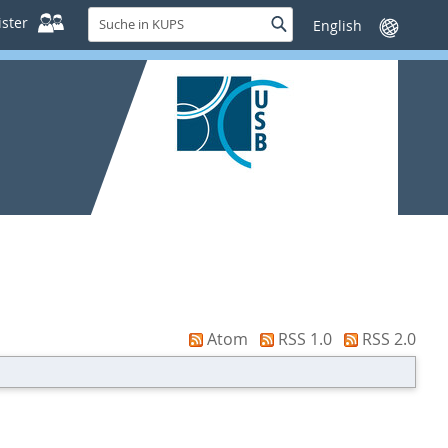
Suche
ster
Suche
Sprache
in
wechseln
KUPS
Atom
RSS 1.0
RSS 2.0