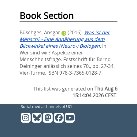
Book Section
Büschges, Ansgar
(2016).
Was ist der
Mensch? - Eine Annäherung aus dem
Blickwinkel eines (Neuro-) Biologen.
In:
Wer sind wir? Aspekte einer
Menschheitsfrage. Festschrift für Bernd
Deininger anlässlich seines 70.,
pp. 27-34.
Vier-Türme. ISBN 978-3-7365-0128-7
This list was generated on
Thu Aug 6
15:14:04 2026 CEST
.
Social media channels of UCL