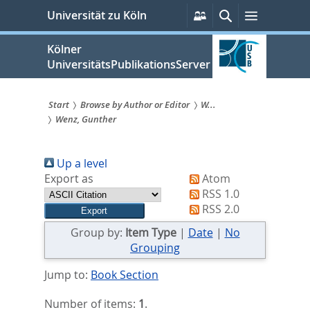
zum
Persönliche
Suche
Menü
Universität zu Köln
Services
Inhalt
springen
Kölner
UniversitätsPublikationsServer
Start
Browse by Author or Editor
W...
Wenz, Gunther
Sie
sind
Up a level
hier:
Export as
Atom
RSS 1.0
RSS 2.0
Group by:
Item Type
|
Date
|
No
Grouping
Jump to:
Book Section
Number of items:
1
.