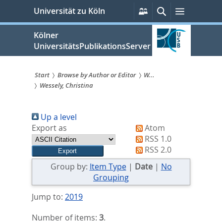
zum
Persönliche
Suche
Menü
Universität zu Köln
Services
Inhalt
springen
Kölner
UniversitätsPublikationsServer
Start
Browse by Author or Editor
W...
Wessely, Christina
Sie
sind
Up a level
hier:
Export as
Atom
RSS 1.0
RSS 2.0
Group by:
Item Type
|
Date
|
No
Grouping
Jump to:
2019
Number of items:
3
.