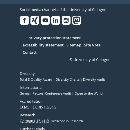
Social media channels of the University of Cologne
Facebook
Xing
Youtube
Linked
Instagram
in
Serivce
privacy protection statement
accessibility statement
Sitemap
Site Note
Contact
© University of Cologne
Diversity
Total E-Quality Award
Diversity Charta
Diversity Audit
International
German Rectors' Conference Audit
Open to the World
Accreditation
CEMS
EQUIS
AQAS
Research
German U15
HR
Excellence in Research
Further Labels