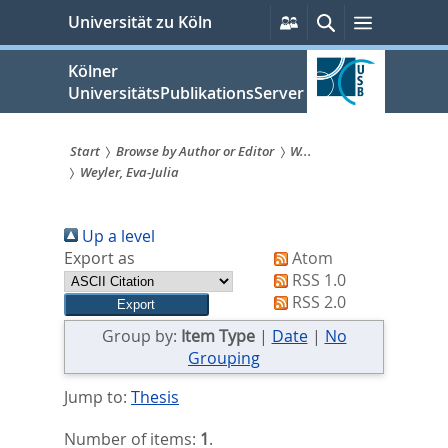
zum
Persönliche
Suche
Menü
Universität zu Köln
Services
Inhalt
springen
Kölner
UniversitätsPublikationsServer
Start
Browse by Author or Editor
W...
Weyler, Eva-Julia
Sie
sind
Up a level
hier:
Export as
Atom
RSS 1.0
RSS 2.0
Group by:
Item Type
|
Date
|
No
Grouping
Jump to:
Thesis
Number of items:
1
.