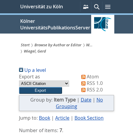
zum
Persönliche
Suche
Menü
Universität zu Köln
Services
Inhalt
springen
Kölner
UniversitätsPublikationsServer
Start
Browse by Author or Editor
W...
Wiegel, Gerd
Sie
sind
Up a level
hier:
Export as
Atom
RSS 1.0
RSS 2.0
Group by:
Item Type
|
Date
|
No
Grouping
Jump to:
Book
|
Article
|
Book Section
Number of items:
7
.