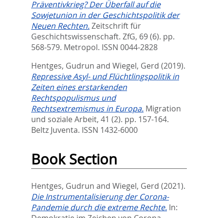
Präventivkrieg? Der Überfall auf die
Sowjetunion in der Geschichtspolitik der
Neuen Rechten.
Zeitschrift für
Geschichtswissenschaft. ZfG, 69 (6). pp.
568-579.
Metropol. ISSN 0044-2828
Hentges, Gudrun
and
Wiegel, Gerd
(2019).
Repressive Asyl- und Flüchtlingspolitik in
Zeiten eines erstarkenden
Rechtspopulismus und
Rechtsextremismus in Europa.
Migration
und soziale Arbeit, 41 (2). pp. 157-164.
Beltz Juventa. ISSN 1432-6000
Book Section
Hentges, Gudrun
and
Wiegel, Gerd
(2021).
Die Instrumentalisierung der Corona-
Pandemie durch die extreme Rechte.
In:
Demokratie im Zeichen von Corona,