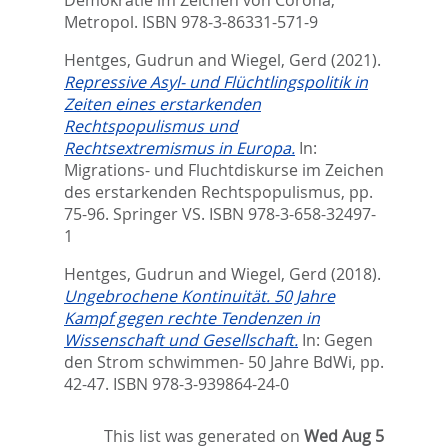
Metropol. ISBN 978-3-86331-571-9
Hentges, Gudrun
and
Wiegel, Gerd
(2021).
Repressive Asyl- und Flüchtlingspolitik in
Zeiten eines erstarkenden
Rechtspopulismus und
Rechtsextremismus in Europa.
In:
Migrations- und Fluchtdiskurse im Zeichen
des erstarkenden Rechtspopulismus,
pp.
75-96. Springer VS. ISBN 978-3-658-32497-
1
Hentges, Gudrun
and
Wiegel, Gerd
(2018).
Ungebrochene Kontinuität. 50 Jahre
Kampf gegen rechte Tendenzen in
Wissenschaft und Gesellschaft.
In:
Gegen
den Strom schwimmen- 50 Jahre BdWi,
pp.
42-47. ISBN 978-3-939864-24-0
This list was generated on
Wed Aug 5