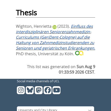
Thesis
Wighton, Henrietta
(2023).
Einfluss des
interdisziplinären Seniorenzahnmedizin-
Curriculums (GeriDent-Cologne) auf die
Haltung von Zahnmedizinstudierenden zu
Senioren und geriatrischen Erkrankungen.
PhD thesis, Universität zu Köln.
This list was generated on
Sun Aug 9
01:33:59 2026 CEST
.
Social media channels of UCL