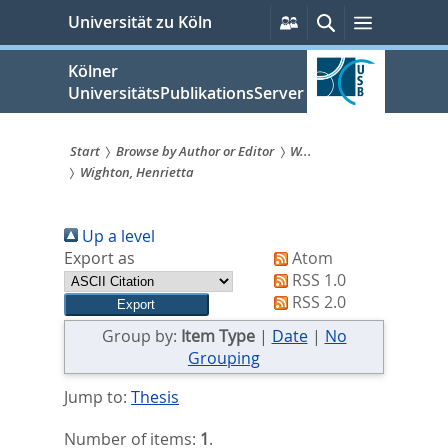
zum
Persönliche
Suche
Menü
Universität zu Köln
Services
Inhalt
springen
Kölner
UniversitätsPublikationsServer
Start
Browse by Author or Editor
W...
Wighton, Henrietta
Sie
sind
Up a level
hier:
Export as
Atom
RSS 1.0
RSS 2.0
Group by:
Item Type
|
Date
|
No
Grouping
Jump to:
Thesis
Number of items:
1
.