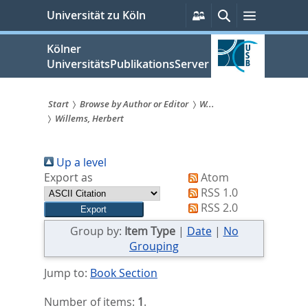
zum
Persönliche
Suche
Menü
Universität zu Köln
Services
Inhalt
springen
Kölner
UniversitätsPublikationsServer
Start
Browse by Author or Editor
W...
Willems, Herbert
Sie
sind
Up a level
hier:
Export as
Atom
RSS 1.0
RSS 2.0
Group by:
Item Type
|
Date
|
No
Grouping
Jump to:
Book Section
Number of items:
1
.