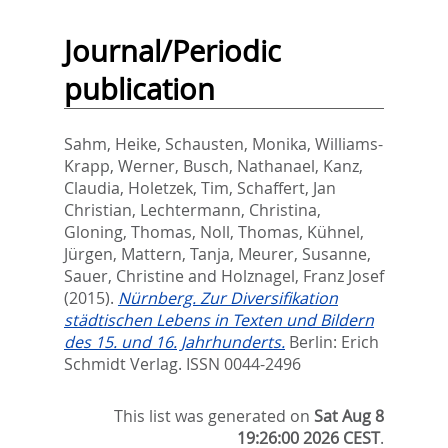
Journal/Periodic
publication
Sahm, Heike
,
Schausten, Monika
,
Williams-
Krapp, Werner
,
Busch, Nathanael
,
Kanz,
Claudia
,
Holetzek, Tim
,
Schaffert, Jan
Christian
,
Lechtermann, Christina
,
Gloning, Thomas
,
Noll, Thomas
,
Kühnel,
Jürgen
,
Mattern, Tanja
,
Meurer, Susanne
,
Sauer, Christine
and
Holznagel, Franz Josef
(2015).
Nürnberg. Zur Diversifikation
städtischen Lebens in Texten und Bildern
des 15. und 16. Jahrhunderts.
Berlin: Erich
Schmidt Verlag. ISSN 0044-2496
This list was generated on
Sat Aug 8
19:26:00 2026 CEST
.