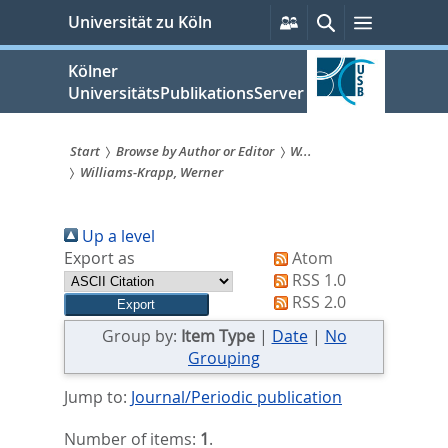
zum
Persönliche
Suche
Menü
Universität zu Köln
Services
Inhalt
springen
Kölner
UniversitätsPublikationsServer
Start
Browse by Author or Editor
W...
Williams-Krapp, Werner
Sie
sind
Up a level
hier:
Export as
Atom
RSS 1.0
RSS 2.0
Group by:
Item Type
|
Date
|
No
Grouping
Jump to:
Journal/Periodic publication
Number of items:
1
.