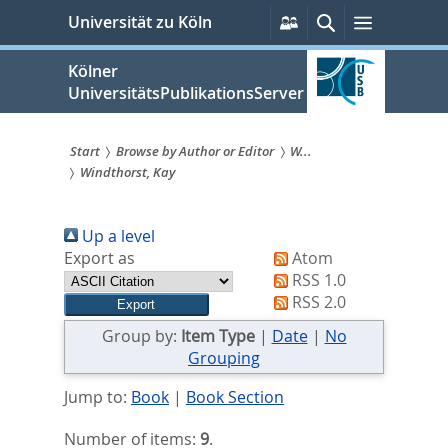
zum
Persönliche
Suche
Menü
Universität zu Köln
Services
Inhalt
springen
Kölner
UniversitätsPublikationsServer
Start
Browse by Author or Editor
W...
Windthorst, Kay
Sie
sind
Up a level
hier:
Export as
Atom
RSS 1.0
RSS 2.0
Group by:
Item Type
|
Date
|
No
Grouping
Jump to:
Book
|
Book Section
Number of items:
9
.