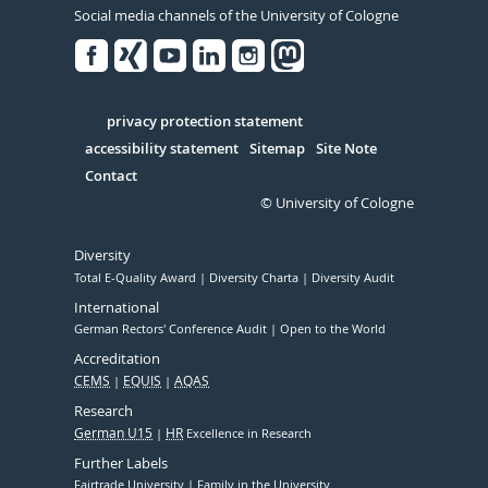
Social media channels of the University of Cologne
Facebook
Xing
Youtube
Linked
Instagram
in
Serivce
privacy protection statement
accessibility statement
Sitemap
Site Note
Contact
© University of Cologne
Diversity
Total E-Quality Award
Diversity Charta
Diversity Audit
International
German Rectors' Conference Audit
Open to the World
Accreditation
CEMS
EQUIS
AQAS
Research
German U15
HR
Excellence in Research
Further Labels
Fairtrade University
Family in the University