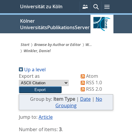
zum
Persönliche
Suche
Menü
Universität zu Köln
Services
Inhalt
springen
Kölner
UniversitätsPublikationsServer
Start
Browse by Author or Editor
W...
Winkler, Daniel
Sie
sind
Up a level
hier:
Export as
Atom
RSS 1.0
RSS 2.0
Group by:
Item Type
|
Date
|
No
Grouping
Jump to:
Article
Number of items:
3
.