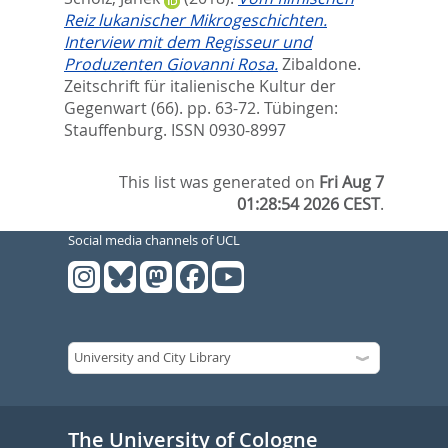
Reiz lukanischer Mikrogeschichten.
Interview mit dem Regisseur und
Produzenten Giovanni Rosa.
Zibaldone.
Zeitschrift für italienische Kultur der
Gegenwart (66). pp. 63-72.
Tübingen:
Stauffenburg. ISSN 0930-8997
This list was generated on
Fri Aug 7
01:28:54 2026 CEST
.
Social media channels of UCL
The University of Cologne