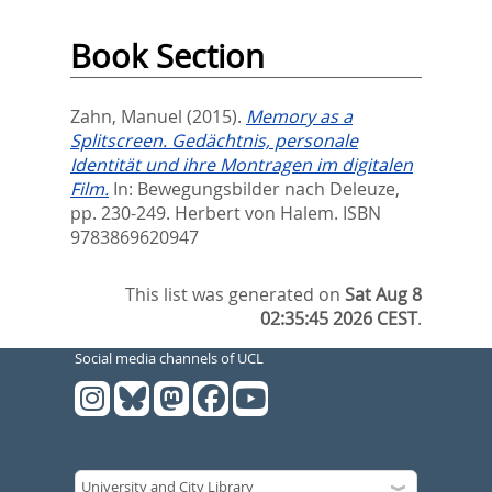
Book Section
Zahn, Manuel
(2015).
Memory as a
Splitscreen. Gedächtnis, personale
Identität und ihre Montragen im digitalen
Film.
In:
Bewegungsbilder nach Deleuze,
pp. 230-249. Herbert von Halem. ISBN
9783869620947
This list was generated on
Sat Aug 8
02:35:45 2026 CEST
.
Social media channels of UCL