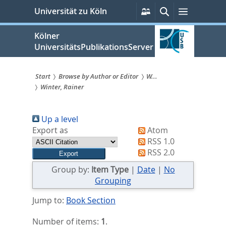
zum
Persönliche
Suche
Menü
Universität zu Köln
Services
Inhalt
springen
Kölner
UniversitätsPublikationsServer
Start
Browse by Author or Editor
W...
Winter, Rainer
Sie
sind
Up a level
hier:
Export as
Atom
RSS 1.0
RSS 2.0
Group by:
Item Type
|
Date
|
No
Grouping
Jump to:
Book Section
Number of items:
1
.