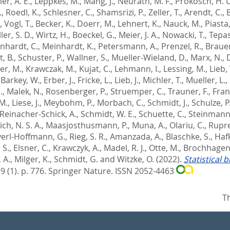
r, A. E.
,
Leppkes, M.
,
Mang, J.
,
Neurath, M. F.
,
Prokosch, H. 
.
,
Roedl, K.
,
Schlesner, C.
,
Shamsrizi, P.
,
Zeller, T.
,
Arendt, C.
,
,
Vogl, T.
,
Becker, K.
,
Doerr, M.
,
Lehnert, K.
,
Nauck, M.
,
Piasta,
er, S. D.
,
Wirtz, H.
,
Boeckel, G.
,
Meier, J. A.
,
Nowacki, T.
,
Tepas
nhardt, C.
,
Meinhardt, K.
,
Petersmann, A.
,
Prenzel, R.
,
Brauer
, B.
,
Schuster, P.
,
Wallner, S.
,
Mueller-Wieland, D.
,
Marx, N.
,
er, M.
,
Krawczak, M.
,
Kujat, C.
,
Lehmann, I.
,
Lessing, M.
,
Lieb,
,
Barkey, W.
,
Erber, J.
,
Fricke, L.
,
Lieb, J.
,
Michler, T.
,
Mueller, L.
,
.
,
Malek, N.
,
Rosenberger, P.
,
Struemper, C.
,
Trauner, F.
,
Frant
M.
,
Liese, J.
,
Meybohm, P.
,
Morbach, C.
,
Schmidt, J.
,
Schulze, P
Reinacher-Schick, A.
,
Schmidt, W. E.
,
Schuette, C.
,
Steinmann,
h, N. S. A.
,
Maasjosthusmann, P.
,
Muna, A.
,
Olariu, C.
,
Rupre
erl-Hoffmann, G.
,
Rieg, S. R.
,
Amanzada, A.
,
Blaschke, S.
,
Hafk
 S.
,
Elsner, C.
,
Krawczyk, A.
,
Madel, R. J.
,
Otte, M.
,
Brochhagen,
 A.
,
Milger, K.
,
Schmidt, G.
and
Witzke, O.
(2022).
Statistical
 9 (1). p. 776.
Springer Nature. ISSN 2052-4463
T