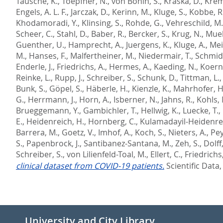
Tausche, K.
,
Toepfner, N.
,
von Bonin, S.
,
Kraska, D.
,
Kreme
Engels, A. L. F.
,
Jarczak, D.
,
Kerinn, M.
,
Kluge, S.
,
Kobbe, R
Khodamoradi, Y.
,
Klinsing, S.
,
Rohde, G.
,
Vehreschild, M.
Scheer, C.
,
Stahl, D.
,
Baber, R.
,
Bercker, S.
,
Krug, N.
,
Muell
Guenther, U.
,
Hamprecht, A.
,
Juergens, K.
,
Kluge, A.
,
Mei
M.
,
Hanses, F.
,
Malfertheiner, M.
,
Niedermair, T.
,
Schmidt
Enderle, J.
,
Friedrichs, A.
,
Hermes, A.
,
Kaeding, N.
,
Koern
Reinke, L.
,
Rupp, J.
,
Schreiber, S.
,
Schunk, D.
,
Tittman, L.
Bunk, S.
,
Göpel, S.
,
Häberle, H.
,
Kienzle, K.
,
Mahrhofer, H
G.
,
Herrmann, J.
,
Horn, A.
,
Isberner, N.
,
Jahns, R.
,
Kohls, 
Brueggemann, Y.
,
Gambichler, T.
,
Hellwig, K.
,
Luecke, T.
,
E.
,
Heidenreich, H.
,
Hornberg, C.
,
Kulamadayil-Heidenreic
Barrera, M.
,
Goetz, V.
,
Imhof, A.
,
Koch, S.
,
Nieters, A.
,
Pey
S.
,
Papenbrock, J.
,
Santibanez-Santana, M.
,
Zeh, S.
,
Dolff,
Schreiber, S.
,
von Lilienfeld-Toal, M.
,
Ellert, C.
,
Friedrichs,
clinical dataset from COVID-19 patients.
Scientific Data,
University and City Library