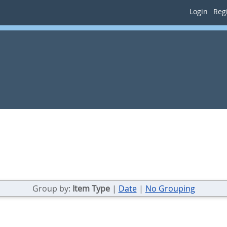
Login
Regi
Group by:
Item Type
|
Date
|
No Grouping