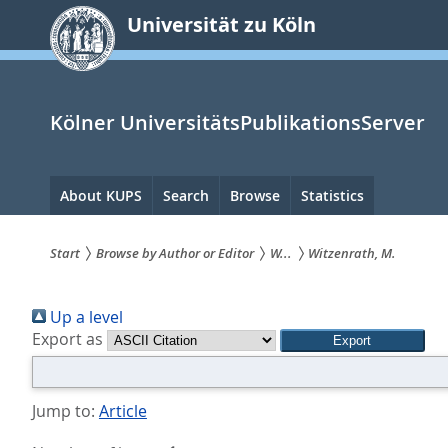
zum
Universität zu Köln
Inhalt
springen
Kölner UniversitätsPublikationsServer
Hauptnavigation
About KUPS
Search
Browse
Statistics
Start
Browse by Author or Editor
W...
Witzenrath, M.
Sie
Up a level
sind
Export as
hier:
Jump to:
Article