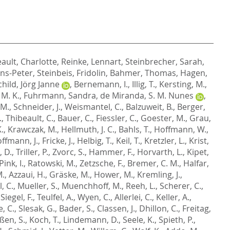
ault, Charlotte
,
Reinke, Lennart
,
Steinbrecher, Sarah
,
ens-Peter
,
Steinbeis, Fridolin
,
Bahmer, Thomas
,
Hagen,
hild, Jörg Janne
,
Bernemann, I.
,
Illig, T.
,
Kersting, M.
,
 M. K.
,
Fuhrmann, Sandra
,
de Miranda, S. M. Nunes
,
 M.
,
Schneider, J.
,
Weismantel, C.
,
Balzuweit, B.
,
Berger,
.
,
Thibeault, C.
,
Bauer, C.
,
Fiessler, C.
,
Goester, M.
,
Grau,
.
,
Krawczak, M.
,
Hellmuth, J. C.
,
Bahls, T.
,
Hoffmann, W.
,
ffmann, J.
,
Fricke, J.
,
Helbig, T.
,
Keil, T.
,
Kretzler, L.
,
Krist,
, D.
,
Triller, P.
,
Zvorc, S.
,
Hammer, F.
,
Horvarth, L.
,
Kipet,
Pink, I.
,
Ratowski, M.
,
Zetzsche, F.
,
Bremer, C. M.
,
Halfar,
M.
,
Azzaui, H.
,
Gräske, M.
,
Hower, M.
,
Kremling, J.
,
, C.
,
Mueller, S.
,
Muenchhoff, M.
,
Reeh, L.
,
Scherer, C.
,
,
Siegel, F.
,
Teulfel, A.
,
Wyen, C.
,
Allerlei, C.
,
Keller, A.
,
e, C.
,
Slesak, G.
,
Bader, S.
,
Classen, J.
,
Dhillon, C.
,
Freitag,
ßen, S.
,
Koch, T.
,
Lindemann, D.
,
Seele, K.
,
Spieth, P.
,