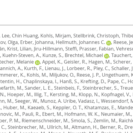
,
Lee, Chin Huang
,
Kohls, Mirjam
,
Stellbrink, Christoph
,
Thibe
kov, Olga
,
Erber, Johanna
,
Hellmuth, Johannes C.
,
Reese, J
ván
,
Krist, Lilian
,
Jiru-Hillmann, Steffi
,
Prasser, Fabian
,
Vehresc
,
Kuehn-Steven, A.
,
Kunze, S.
,
Brechtel, Michael
,
Tauchert,
techer, Melanie
,
Appel, K.
,
Geisler, R.
,
Hagen, M.
,
Scherer,
annich, A.
,
Kurth, F.
,
Lienau, J.
,
Lorbeer, R.
,
Pley, C.
,
Schaller, J
mmerer, K.
,
Kohls, M.
,
Miljukov, O.
,
Reese, J. P.
,
Ungethuem, K
tentin, H.
,
Chaplinskaya, I.
,
Hanß, S.
,
Krefting, D.
,
Pape, C.
,
Ho
efarth, M.
,
Sander, L. E.
,
Steinbeis, F.
,
Steinbrecher, S.
,
Treue
 N.
,
Hoeper, M.
,
Illig, T.
,
Kersting, M.
,
Klopp, N.
,
Kopfnagel, V.
,
n, M.
,
Seeger, W.
,
Munoz, A. Uribe
,
Vadasz, I.
,
Wessendorf, 
.
,
Huber, M.
,
Kaeaeb, S.
,
Keppler, O. T.
,
Khatamzas, E.
,
Mandel
novic, M.
,
Pauli, R.
,
Ebert, M.
,
Hofmann, W. K.
,
Neumaier, M.
er, P. M.
,
Riemenschneider, M.
,
Smola, S.
,
Zemlin, M.
,
Raichl
 C.
,
Steinbrecher, M.
,
Ullrich, M.
,
Altmann, H.
,
Berner, R.
,
Dre