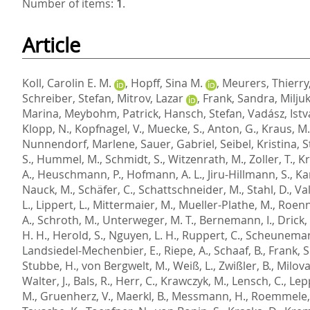
Number of items:
1
.
Article
Koll, Carolin E. M.
,
Hopff, Sina M.
,
Meurers, Thierry
Schreiber, Stefan
,
Mitrov, Lazar
,
Frank, Sandra
,
Milju
Marina
,
Meybohm, Patrick
,
Hansch, Stefan
,
Vadász, Ist
Klopp, N.
,
Kopfnagel, V.
,
Muecke, S.
,
Anton, G.
,
Kraus, M.
Nunnendorf, Marlene
,
Sauer, Gabriel
,
Seibel, Kristina
,
S
S.
,
Hummel, M.
,
Schmidt, S.
,
Witzenrath, M.
,
Zoller, T.
,
Kr
A.
,
Heuschmann, P.
,
Hofmann, A. L.
,
Jiru-Hillmann, S.
,
Ka
Nauck, M.
,
Schäfer, C.
,
Schattschneider, M.
,
Stahl, D.
,
Val
L.
,
Lippert, L.
,
Mittermaier, M.
,
Mueller-Plathe, M.
,
Roenn
A.
,
Schroth, M.
,
Unterweger, M. T.
,
Bernemann, I.
,
Drick,
H. H.
,
Herold, S.
,
Nguyen, L. H.
,
Ruppert, C.
,
Scheuneman
Landsiedel-Mechenbier, E.
,
Riepe, A.
,
Schaaf, B.
,
Frank, S
Stubbe, H.
,
von Bergwelt, M.
,
Weiß, L.
,
Zwißler, B.
,
Milova
Walter, J.
,
Bals, R.
,
Herr, C.
,
Krawczyk, M.
,
Lensch, C.
,
Lepp
M.
,
Gruenherz, V.
,
Maerkl, B.
,
Messmann, H.
,
Roemmele,