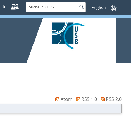
Suche
ster
Suche
Sprache
in
wechseln
KUPS
Atom
RSS 1.0
RSS 2.0