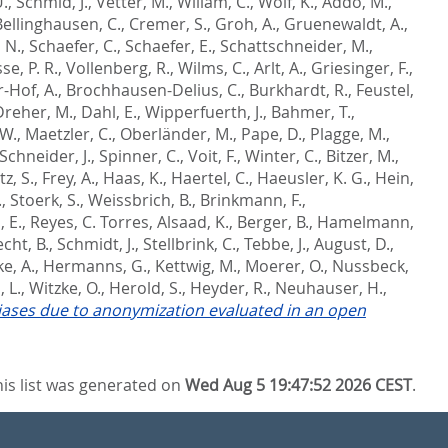
U.
,
Schmid, J.
,
Vetter, M.
,
Willam, C.
,
Wolf, K.
,
Addo, M.
,
Bellinghausen, C.
,
Cremer, S.
,
Groh, A.
,
Gruenewaldt, A.
,
 N.
,
Schaefer, C.
,
Schaefer, E.
,
Schattschneider, M.
,
se, P. R.
,
Vollenberg, R.
,
Wilms, C.
,
Arlt, A.
,
Griesinger, F.
,
-Hof, A.
,
Brochhausen-Delius, C.
,
Burkhardt, R.
,
Feustel,
Dreher, M.
,
Dahl, E.
,
Wipperfuerth, J.
,
Bahmer, T.
,
 W.
,
Maetzler, C.
,
Oberländer, M.
,
Pape, D.
,
Plagge, M.
,
Schneider, J.
,
Spinner, C.
,
Voit, F.
,
Winter, C.
,
Bitzer, M.
,
z, S.
,
Frey, A.
,
Haas, K.
,
Haertel, C.
,
Haeusler, K. G.
,
Hein,
.
,
Stoerk, S.
,
Weissbrich, B.
,
Brinkmann, F.
,
 E.
,
Reyes, C. Torres
,
Alsaad, K.
,
Berger, B.
,
Hamelmann,
cht, B.
,
Schmidt, J.
,
Stellbrink, C.
,
Tebbe, J.
,
August, D.
,
e, A.
,
Hermanns, G.
,
Kettwig, M.
,
Moerer, O.
,
Nussbeck,
 L.
,
Witzke, O.
,
Herold, S.
,
Heyder, R.
,
Neuhauser, H.
,
 biases due to anonymization evaluated in an open
his list was generated on
Wed Aug 5 19:47:52 2026 CEST
.