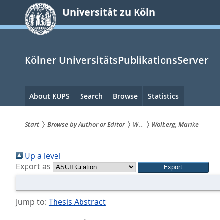
zum
Universität zu Köln
Inhalt
springen
Kölner UniversitätsPublikationsServer
Hauptnavigation
About KUPS
Search
Browse
Statistics
Start
Browse by Author or Editor
W...
Wolberg, Marike
Sie
Up a level
sind
Export as
hier:
Jump to:
Thesis Abstract