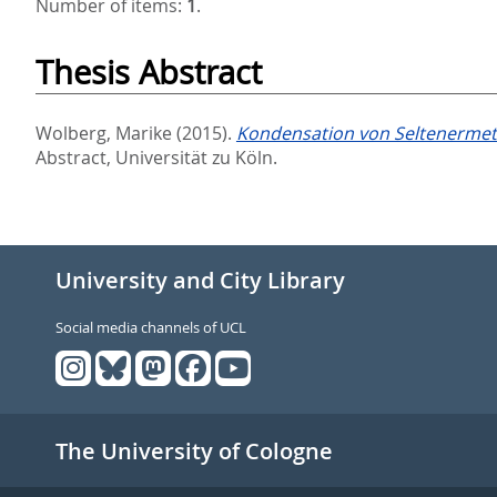
Number of items:
1
.
Thesis Abstract
Wolberg, Marike
(2015).
Kondensation von Seltenermeta
Abstract, Universität zu Köln.
University and City Library
Social media channels of UCL
The University of Cologne