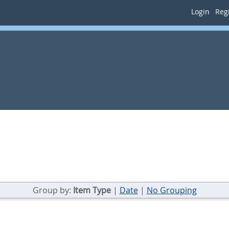
Login
Regi
Group by:
Item Type
|
Date
|
No Grouping