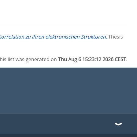
rrelation zu ihren elektronischen Strukturen.
Thesis
his list was generated on
Thu Aug 6 15:23:12 2026 CEST
.