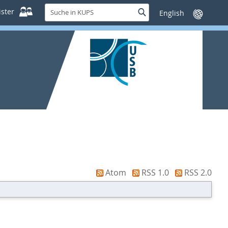
Suche
ster
Suche
Sprache
in
wechseln
KUPS
Atom
RSS 1.0
RSS 2.0