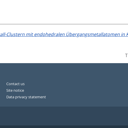
ll-Clustern mit endohedralen Übergangsmetallatomen in Ko
T
Contact us
Site notice
Data privacy statement