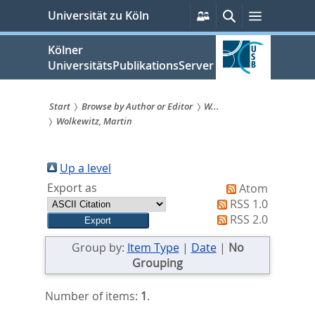
zum
Persönliche
Suche
Menü
Universität zu Köln
Services
Inhalt
springen
Kölner
UniversitätsPublikationsServer
Start
Browse by Author or Editor
W...
Wolkewitz, Martin
Sie
sind
Up a level
hier:
Export as
Atom
RSS 1.0
RSS 2.0
Group by:
Item Type
|
Date
|
No
Grouping
Number of items:
1
.