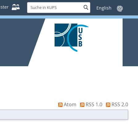
Suche
ster
Suche
Sprache
in
wechseln
KUPS
Atom
RSS 1.0
RSS 2.0