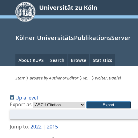
zum
Universität zu Köln
Inhalt
springen
Kölner UniversitätsPublikationsServer
Hauptnavigation
About KUPS
Search
Browse
Statistics
Start
Browse by Author or Editor
W...
Wolter, Daniel
Sie
Up a level
sind
Export as
hier:
Jump to:
2022
|
2015