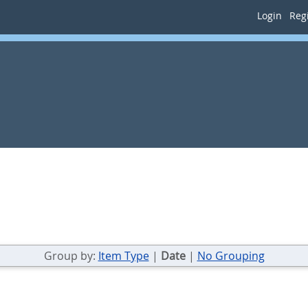
Login
Regi
Group by:
Item Type
|
Date
|
No Grouping