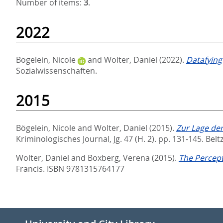
Number of items:
3
.
2022
Bögelein, Nicole
and
Wolter, Daniel
(2022).
Datafying 
Sozialwissenschaften.
2015
Bögelein, Nicole
and
Wolter, Daniel
(2015).
Zur Lage der
Kriminologisches Journal, Jg. 47 (H. 2). pp. 131-145.
Belt
Wolter, Daniel
and
Boxberg, Verena
(2015).
The Percept
Francis. ISBN 9781315764177