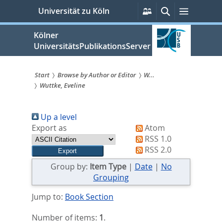
zum
Persönliche
Suche
Menü
Universität zu Köln
Services
Inhalt
springen
Kölner
UniversitätsPublikationsServer
Start
Browse by Author or Editor
W...
Wuttke, Eveline
Sie
sind
Up a level
hier:
Export as
Atom
RSS 1.0
RSS 2.0
Group by:
Item Type
|
Date
|
No
Grouping
Jump to:
Book Section
Number of items:
1
.